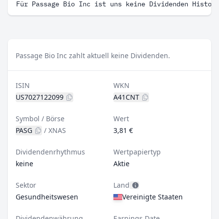
Für Passage Bio Inc ist uns keine Dividenden Histor
Passage Bio Inc zahlt aktuell keine Dividenden.
ISIN
WKN
US7027122099
A41CNT
Symbol / Börse
Wert
PASG
/
XNAS
3,81 €
Dividendenrhythmus
Wertpapiertyp
keine
Aktie
Sektor
Land
Gesundheitswesen
Vereinigte Staaten
Dividendenwährung
Earnings Date