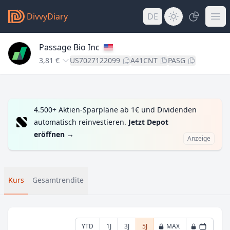
DivvyDiary
DE
Passage Bio Inc
3,81 €
US7027122099
A41CNT
PASG
4.500+ Aktien-Sparpläne ab 1€ und Dividenden
automatisch reinvestieren.
Jetzt Depot
eröffnen
→
Anzeige
Kurs
Gesamtrendite
YTD
1J
3J
5J
MAX