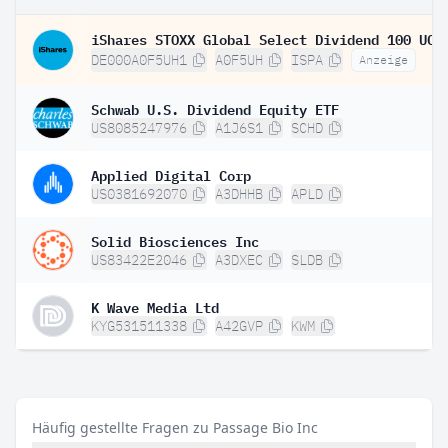
DE000A0F5UH1
A0F5UH
ISPA
Anzeige
Schwab U.S. Dividend Equity ETF
US8085247976
A1J6S1
SCHD
Applied Digital Corp
US0381692070
A3DHHB
APLD
Solid Biosciences Inc
US83422E2046
A3DXEC
SLDB
K Wave Media Ltd
KYG531511338
A42GVP
KWM
Häufig gestellte Fragen zu Passage Bio Inc