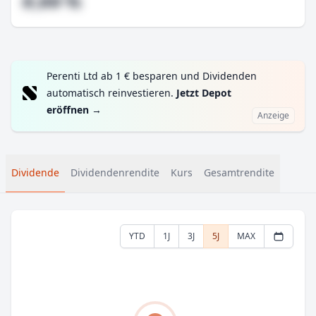
#,## %
Perenti Ltd ab 1 € besparen und Dividenden
automatisch reinvestieren.
Jetzt Depot
eröffnen
→
Anzeige
Dividende
Dividendenrendite
Kurs
Gesamtrendite
YTD
1J
3J
5J
MAX