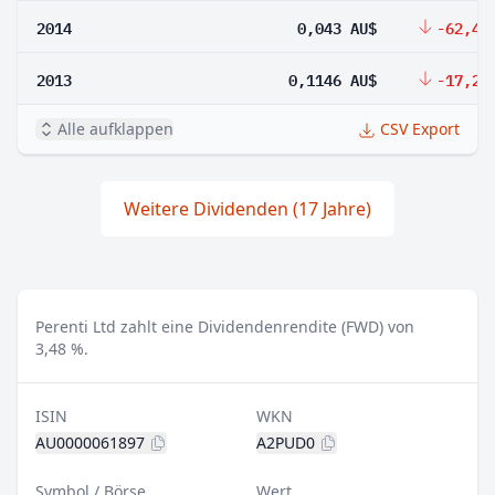
2014
0,043 AU$
-62,48
2013
0,1146 AU$
-17,26
Alle aufklappen
CSV Export
Weitere Dividenden (17 Jahre)
Perenti Ltd zahlt eine Dividendenrendite (FWD) von
3,48 %.
ISIN
WKN
AU0000061897
A2PUD0
Symbol / Börse
Wert