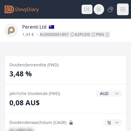
DivvyDiary
DE
Perenti Ltd
1,43 €
AU0000061897
A2PUD0
PRN
Dividendenrendite (FWD)
3,48 %
Dividendenwähr
Jährliche Dividende (FWD)
0,08 AU$
CAGR Jahre
Dividendenwachstum (CAGR)