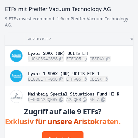
ETFs mit Pfeiffer Vacuum Technology AG
9 ETFs investieren mind. 1 % in Pfeiffer Vacuum Technology
AG.
WERTPAPIER
GEW
Lyxor SDAX (DR) UCITS ETF
LU0603942888
ETF005
CBSDAX
Lyxor 1 SDAX (DR) UCITS ETF I
DE000ETF9058
ETF905
CB1SX
Mainberg Special Situations Fund HI R
DE000A2JQH89
A2JQH8
ANTA
Zugriff auf alle 9 ETFs?
Exklusiv für unsere Aristokraten.