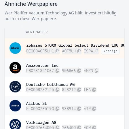
Ähnliche Wertpapiere
Wer Pfeiffer Vacuum Technology AG hält, investiert häufig
auch in diese Wertpapiere.
WERTPAPIER
DE000A0F5UH1
A0F5UH
ISPA
Anzeige
Amazon.com Inc
US0231351067
906866
AMZN
Deutsche Lufthansa AG
DE0008232125
823212
LHA
Airbus SE
NL0000235190
938914
AIR
Volkswagen AG
DE0007664005
766400
VOW