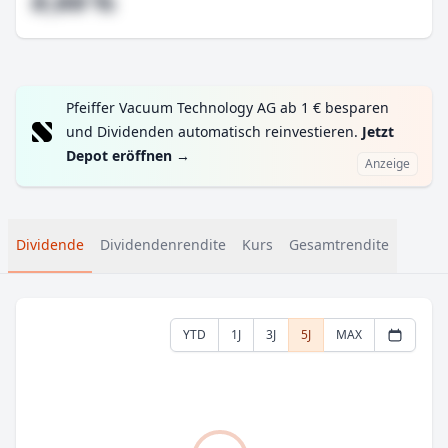
#,## %
Pfeiffer Vacuum Technology AG ab 1 € besparen
und Dividenden automatisch reinvestieren.
Jetzt
Depot eröffnen
→
Anzeige
Dividende
Dividendenrendite
Kurs
Gesamtrendite
YTD
1J
3J
5J
MAX