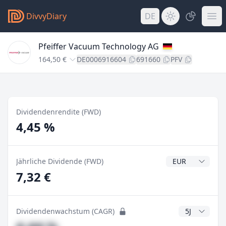
DivvyDiary
DE
Pfeiffer Vacuum Technology AG
164,50 €
DE0006916604
691660
PFV
Dividendenrendite (FWD)
4,45 %
Dividendenwähr
Jährliche Dividende (FWD)
7,32 €
CAGR Jahre
Dividendenwachstum (CAGR)