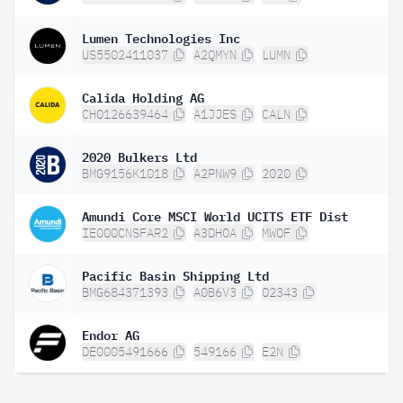
Lumen Technologies Inc
US5502411037
A2QMYN
LUMN
Calida Holding AG
CH0126639464
A1JJES
CALN
2020 Bulkers Ltd
BMG9156K1018
A2PNW9
2020
Amundi Core MSCI World UCITS ETF Dist
IE000CNSFAR2
A3DH0A
MWOF
Pacific Basin Shipping Ltd
BMG684371393
A0B6V3
02343
Endor AG
DE0005491666
549166
E2N