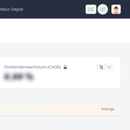
DE
Mein
Depot
ng
CAGR Jahre
Dividendenwachstum (CAGR)
#,## %
Anzeige