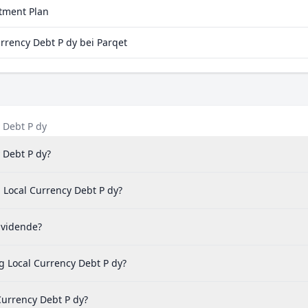
stment Plan
rency Debt P dy bei Parqet
 Debt P dy
 Debt P dy?
 Local Currency Debt P dy?
ividende?
 Local Currency Debt P dy?
Currency Debt P dy?