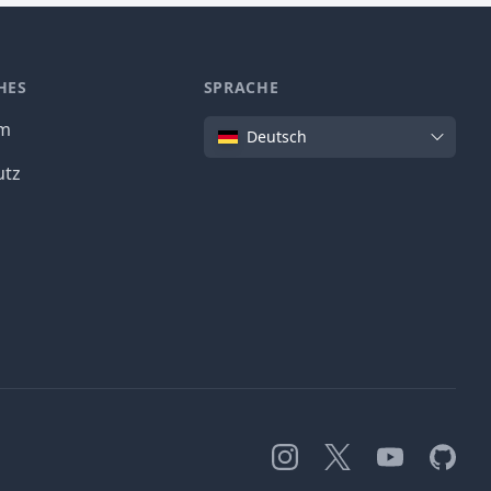
HES
SPRACHE
Sprache
um
Deutsch
utz
Instagram
X
YouTube
GitHub