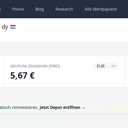
n
Preise
Blog
Research
Alle
Wertpapiere
 dy
Dividendenwähru
Jährliche Dividende (FWD)
5,67 €
tisch reinvestieren.
Jetzt Depot eröffnen
→