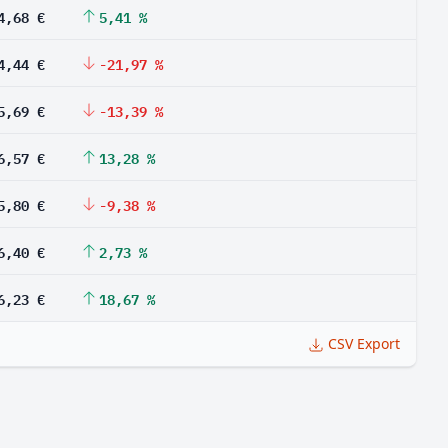
4,68 €
5,41 %
4,44 €
-21,97 %
5,69 €
-13,39 %
6,57 €
13,28 %
5,80 €
-9,38 %
6,40 €
2,73 %
6,23 €
18,67 %
CSV Export