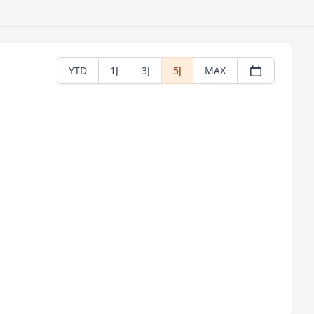
YTD
1J
3J
5J
MAX