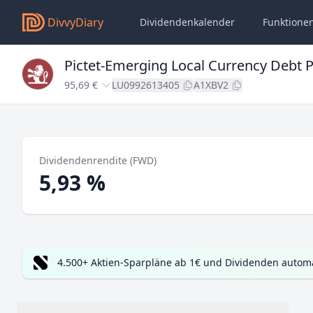
DivvyDiary
Dividendenkalender
Funktione
Pictet-Emerging Local Currency Debt P
95,69 €
LU0992613405
A1XBV2
Dividendenrendite (FWD)
5,93 %
4.500+ Aktien-Sparpläne ab 1€ und Dividenden automa