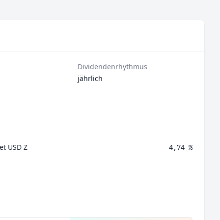
Dividendenrhythmus
jährlich
et USD Z
4,74 %