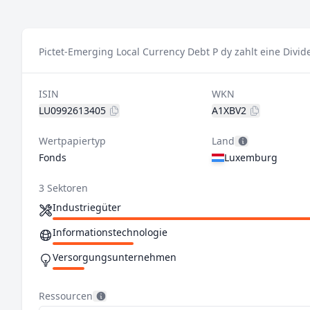
Pictet-Emerging Local Currency Debt P dy zahlt eine Divi
ISIN
WKN
LU0992613405
A1XBV2
Wertpapiertyp
Land
Fonds
Luxemburg
3 Sektoren
Industriegüter
Informationstechnologie
Versorgungsunternehmen
Ressourcen