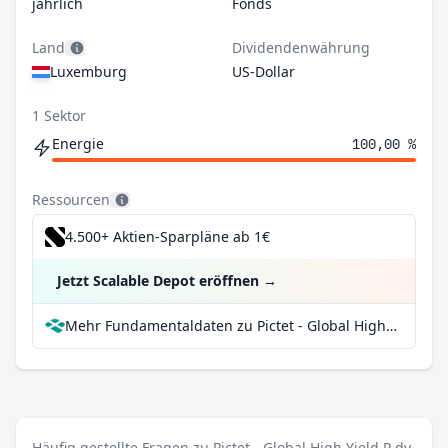
jährlich
Fonds
Land
Dividendenwährung
Luxemburg
US-Dollar
1 Sektor
Energie
100,00 %
Ressourcen
4.500+ Aktien-Sparpläne ab 1€
Jetzt Scalable Depot eröffnen
→
Mehr Fundamentaldaten zu Pictet - Global High Yield P dy GlobalD bei Parqet
Häufig gestellte Fragen zu Pictet - Global High Yield P dy