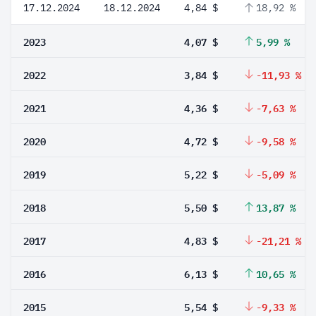
17.12.2024
18.12.2024
4,84 $
18,92 %
2023
4,07 $
5,99 %
2022
3,84 $
-11,93 %
2021
4,36 $
-7,63 %
2020
4,72 $
-9,58 %
2019
5,22 $
-5,09 %
2018
5,50 $
13,87 %
2017
4,83 $
-21,21 %
2016
6,13 $
10,65 %
2015
5,54 $
-9,33 %