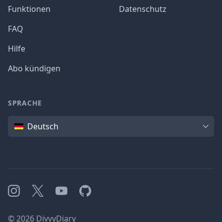
Funktionen
Datenschutz
FAQ
Hilfe
Abo kündigen
SPRACHE
Sprache
Deutsch
Instagram
X
YouTube
GitHub
©
2026
DivvyDiary