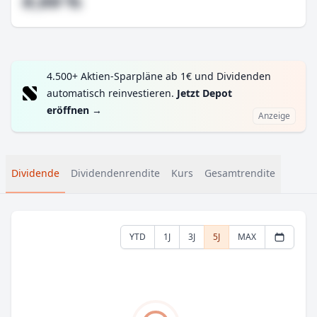
#,## %
4.500+ Aktien-Sparpläne ab 1€ und Dividenden
automatisch reinvestieren.
Jetzt Depot
eröffnen
→
Anzeige
Dividende
Dividendenrendite
Kurs
Gesamtrendite
YTD
1J
3J
5J
MAX