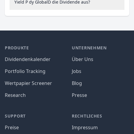
Yield P dy GlobalD die Dividende aus?
PRODUKTE
UNTERNEHMEN
Dividendenkalender
Über Uns
Portfolio Tracking
Jobs
Wertpapier Screener
Blog
Research
Presse
SUPPORT
RECHTLICHES
Preise
Impressum