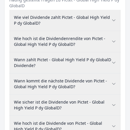
GlobalD
Wie viel Dividende zahlt Pictet - Global High Yield
P dy GlobalD?
Wie hoch ist die Dividendenrendite von Pictet -
Global High Yield P dy GlobalD?
Wann zahlt Pictet - Global High Yield P dy GlobalD
Dividende?
Wann kommt die nächste Dividende von Pictet -
Global High Yield P dy GlobalD?
Wie sicher ist die Dividende von Pictet - Global
High Yield P dy GlobalD?
Wie hoch ist die Dividende von Pictet - Global
High Yield P dy GlobalD?