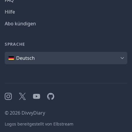
FAQ
Hilfe
Abo kündigen
SPRACHE
Sprache
Deutsch
Instagram
X
YouTube
GitHub
©
2026
DivvyDiary
Logos bereitgestellt von Elbstream