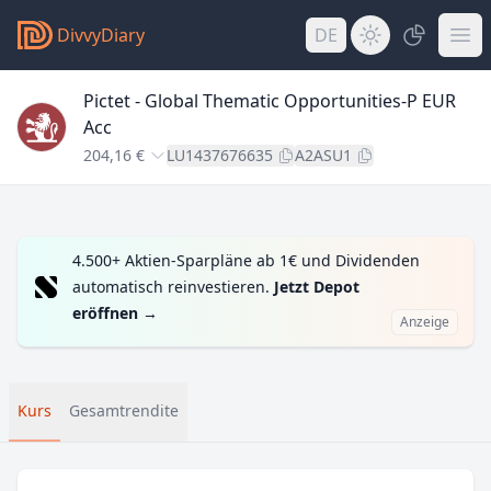
DivvyDiary
DE
Pictet - Global Thematic Opportunities-P EUR
Acc
204,16 €
LU1437676635
A2ASU1
4.500+ Aktien-Sparpläne ab 1€ und Dividenden
automatisch reinvestieren.
Jetzt Depot
eröffnen
→
Anzeige
Kurs
Gesamtrendite