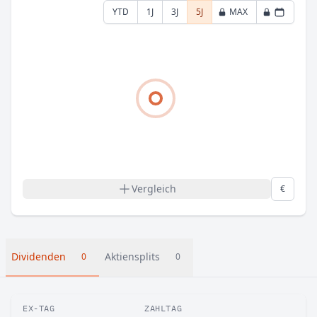
YTD
1J
3J
5J
MAX
Vergleich
€
Dividenden
Aktiensplits
0
0
EX-TAG
ZAHLTAG