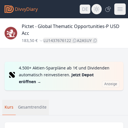
DivvyDiary
DE
Pictet - Global Thematic Opportunities-P USD
Acc
183,50 €
LU1437676122
A2ASUY
4.500+ Aktien-Sparpläne ab 1€ und Dividenden
automatisch reinvestieren.
Jetzt Depot
eröffnen
→
Anzeige
Kurs
Gesamtrendite