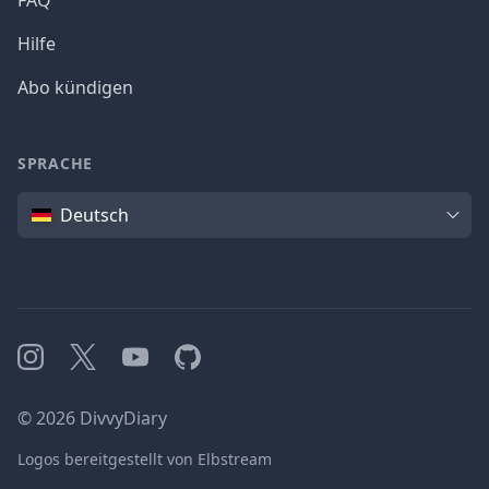
FAQ
Hilfe
Abo kündigen
SPRACHE
Sprache
Deutsch
Instagram
X
YouTube
GitHub
©
2026
DivvyDiary
Logos bereitgestellt von Elbstream