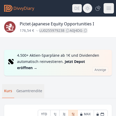
DivvyDiary
DE
Pictet-Japanese Equity Opportunities I
176,54 €
LU0255979238
A0J4DG
4.500+ Aktien-Sparpläne ab 1€ und Dividenden
automatisch reinvestieren.
Jetzt Depot
eröffnen
→
Anzeige
Kurs
Gesamtrendite
YTD
1J
3J
5J
MAX