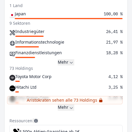
1 Land
Japan
100,00 %
9 Sektoren
Industriegüter
26,41 %
Informationstechnologie
21,97 %
Finanzdienstleistungen
18,28 %
Mehr
73 Holdings
Toyota Motor Corp
4,12 %
Hitachi Ltd
3,25 %
Sony Group Corp
3,09 %
Aristokraten sehen alle 73 Holdings
Mehr
Ressourcen
4.500+ Aktien-Sparpläne ab 1€