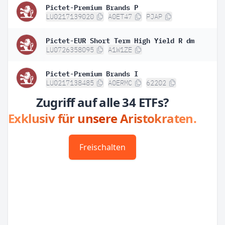
Pictet-Premium Brands P
LU0217139020
A0ET47
PJAP
Pictet-EUR Short Term High Yield R dm
LU0726358095
A1W1ZE
Pictet-Premium Brands I
LU0217138485
A0ERMC
62202
Zugriff auf alle 34 ETFs?
Exklusiv für unsere Aristokraten.
Freischalten