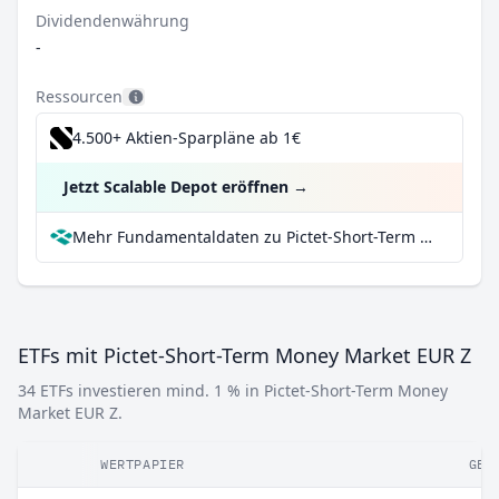
Dividendenwährung
-
Ressourcen
4.500+ Aktien-Sparpläne ab 1€
Jetzt Scalable Depot eröffnen
→
Mehr Fundamentaldaten zu Pictet-Short-Term Money Market EUR Z bei Parqet
ETFs mit Pictet-Short-Term Money Market EUR Z
34 ETFs investieren mind. 1 % in Pictet-Short-Term Money
Market EUR Z.
WERTPAPIER
GEW