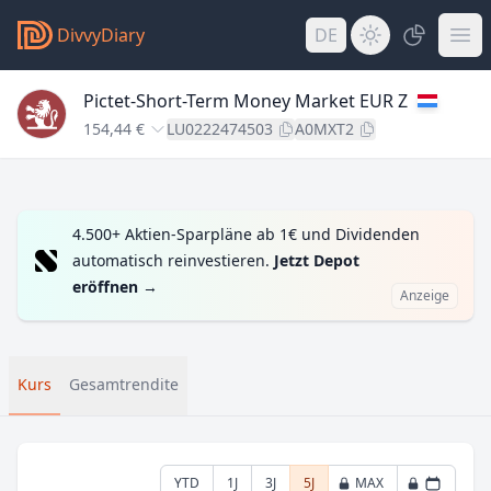
DivvyDiary
DE
Pictet-Short-Term Money Market EUR Z
154,44 €
LU0222474503
A0MXT2
4.500+ Aktien-Sparpläne ab 1€ und Dividenden
automatisch reinvestieren.
Jetzt Depot
eröffnen
→
Anzeige
Kurs
Gesamtrendite
YTD
1J
3J
5J
MAX