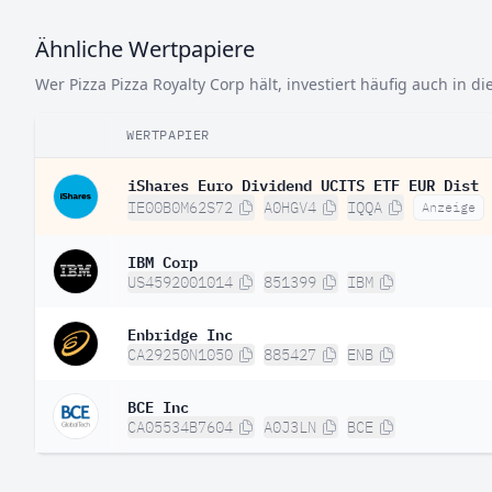
Ähnliche Wertpapiere
Wer Pizza Pizza Royalty Corp hält, investiert häufig auch in d
WERTPAPIER
iShares Euro Dividend UCITS ETF EUR Dist
IE00B0M62S72
A0HGV4
IQQA
Anzeige
IBM Corp
US4592001014
851399
IBM
Enbridge Inc
CA29250N1050
885427
ENB
BCE Inc
CA05534B7604
A0J3LN
BCE