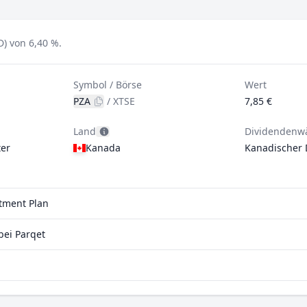
D) von 6,40 %.
Symbol / Börse
Wert
PZA
/
XTSE
7,85 €
Land
Dividendenw
er
Kanada
Kanadischer 
stment Plan
bei Parqet