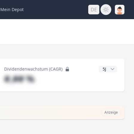
DE
Mein
Depot
ng
CAGR Jahre
Dividendenwachstum (CAGR)
#,## %
Anzeige