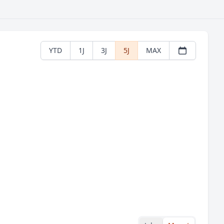
YTD
1J
3J
5J
MAX