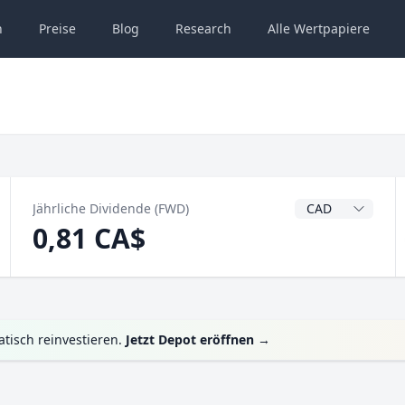
n
Preise
Blog
Research
Alle
Wertpapiere
Dividendenwähru
Jährliche Dividende (FWD)
0,81 CA$
tisch reinvestieren.
Jetzt Depot eröffnen
→