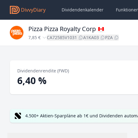
DivvyDiary
Dividendenkalender
Funktione
Pizza Pizza Royalty Corp
7,85 €
CA72585V1031
A1KA03
PZA
Dividendenrendite (FWD)
6,40 %
4.500+ Aktien-Sparpläne ab 1€ und Dividenden automa