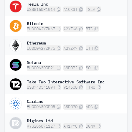
Tesla Inc
US88160R1014
A1CX3T
TSLA
Bitcoin
EU000A2YZK67
A2YZK6
BTC
Ethereum
EU000A2YZK75
A2YZK7
ETH
Solana
EU000A3DDP21
A3DDP2
SOL
Take-Two Interactive Software Inc
US8740541094
914508
TTWO
Cardano
EU000A3DDP05
A3DDP0
ADA
Diginex Ltd
KYG286871127
A41YYC
DGNX