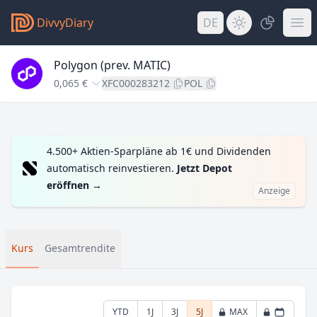
DivvyDiary
DE
Polygon (prev. MATIC)
0,065 €
XFC000283212
POL
4.500+ Aktien-Sparpläne ab 1€ und Dividenden
automatisch reinvestieren.
Jetzt Depot
eröffnen
→
Anzeige
Kurs
Gesamtrendite
YTD
1J
3J
5J
MAX