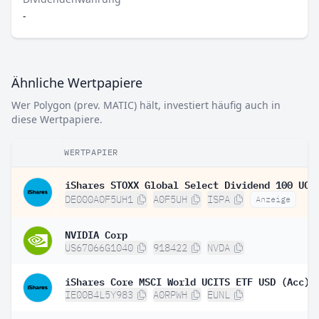
-
Ähnliche Wertpapiere
Wer Polygon (prev. MATIC) hält, investiert häufig auch in
diese Wertpapiere.
WERTPAPIER
DE000A0F5UH1
A0F5UH
ISPA
Anzeige
NVIDIA Corp
US67066G1040
918422
NVDA
iShares Core MSCI World UCITS ETF USD (Acc)
IE00B4L5Y983
A0RPWH
EUNL