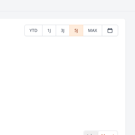
YTD
1J
3J
5J
MAX