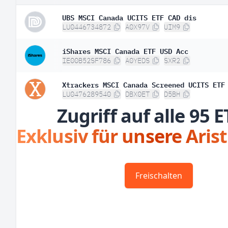
UBS MSCI Canada UCITS ETF CAD dis
LU0446734872
A0X97V
UIM9
iShares MSCI Canada ETF USD Acc
IE00B52SF786
A0YEDS
SXR2
Xtrackers MSCI Canada Screened UCITS ETF
LU0476289540
DBX0ET
D5BH
Zugriff auf alle 95 E
Exklusiv für unsere Aris
Freischalten