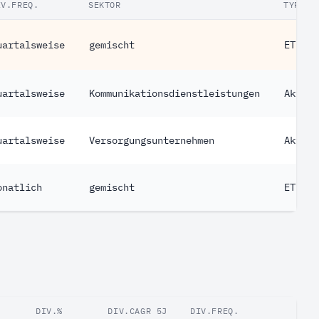
IV.FREQ.
SEKTOR
TYP
uartalsweise
gemischt
ETF
uartalsweise
Kommunikationsdienstleistungen
Aktie
uartalsweise
Versorgungsunternehmen
Aktie
onatlich
gemischt
ETF
DIV.%
DIV.CAGR 5J
DIV.FREQ.