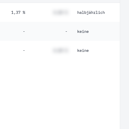
1,37 %
#,## %
halbjährlich
-
-
keine
-
#,## %
keine