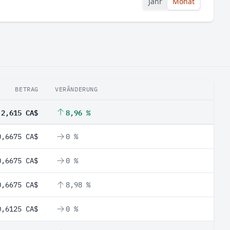
Jahr
Monat
BETRAG
VERÄNDERUNG
2,615 CA$
8,96 %
0,6675 CA$
0 %
0,6675 CA$
0 %
0,6675 CA$
8,98 %
0,6125 CA$
0 %