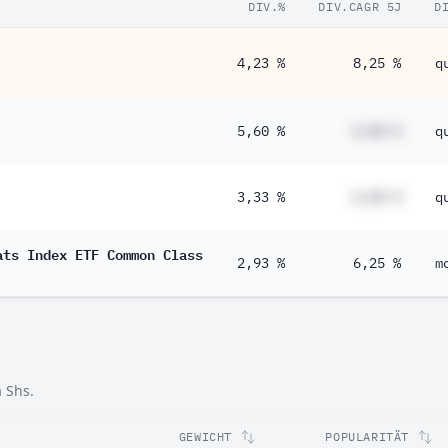
DIV.%
DIV.CAGR 5J
D
4,23 %
8,25 %
q
5,60 %
#,## %
q
3,33 %
#,## %
q
ats Index ETF Common Class
2,93 %
6,25 %
m
 Shs.
GEWICHT
POPULARITÄT