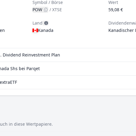
Symbol / Börse
Wert
POW
/
XTSE
59,08 €
Land
Dividendenw
gen
Kanada
Kanadischer 
l. Dividend Reinvestment Plan
ada Shs bei Parqet
extraETF
auch in diese Wertpapiere.