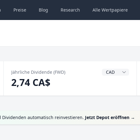
n
Preise
Blog
Research
Alle
Wertpapiere
Dividendenwähru
Jährliche Dividende (FWD)
2,74 CA$
 Dividenden automatisch reinvestieren.
Jetzt Depot eröffnen
→