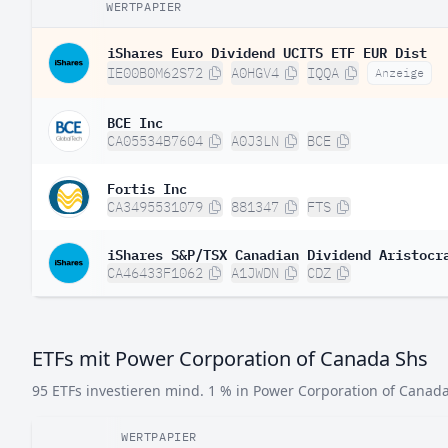
WERTPAPIER
iShares Euro Dividend UCITS ETF EUR Dist
IE00B0M62S72
A0HGV4
IQQA
Anzeige
BCE Inc
CA05534B7604
A0J3LN
BCE
Fortis Inc
CA3495531079
881347
FTS
iShares S&P/TSX Canadian Dividend Aristocr
CA46433F1062
A1JWDN
CDZ
ETFs mit Power Corporation of Canada Shs
95 ETFs investieren mind. 1 % in Power Corporation of Canada
WERTPAPIER