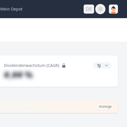
DE
Mein
Depot
ng
CAGR Jahre
Dividendenwachstum (CAGR)
#,## %
Anzeige