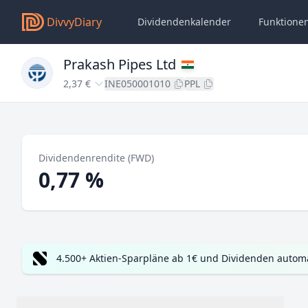
DivvyDiary
Dividendenkalender
Funktione
Prakash Pipes Ltd
2,37 €
INE050001010
PPL
Dividendenrendite (FWD)
0,77 %
4.500+ Aktien-Sparpläne ab 1€ und Dividenden automa