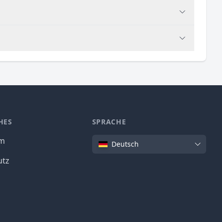
HES
SPRACHE
Sprache
um
Deutsch
utz