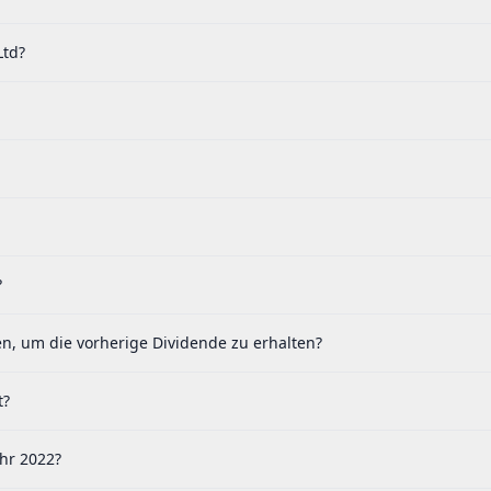
Ltd?
?
en, um die vorherige Dividende zu erhalten?
t?
ahr 2022?