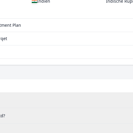
Indien
Indische Rup
stment Plan
rqet
td?