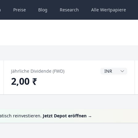
n
Preise
Blog
Research
Alle
Wertpapiere
Dividendenwähru
Jährliche Dividende (FWD)
2,00 ₹
tisch reinvestieren.
Jetzt Depot eröffnen
→