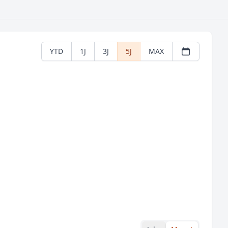
YTD
1J
3J
5J
MAX