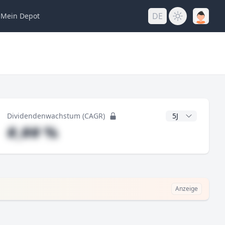
DE
Mein
Depot
ng
CAGR Jahre
Dividendenwachstum (CAGR)
#,## %
Anzeige