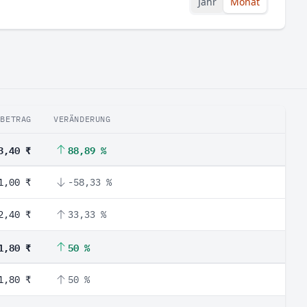
Jahr
Monat
BETRAG
VERÄNDERUNG
3,40 ₹
88,89 %
1,00 ₹
-58,33 %
2,40 ₹
33,33 %
1,80 ₹
50 %
1,80 ₹
50 %