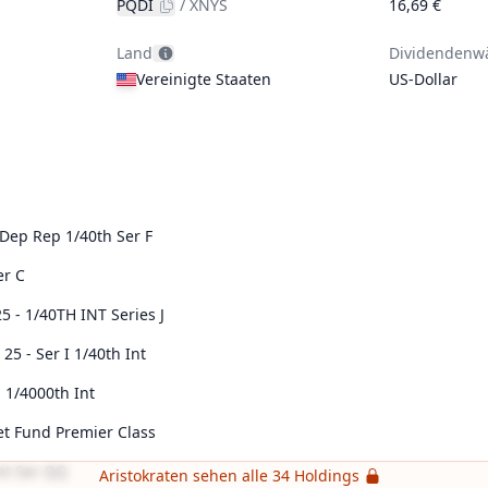
PQDI
/
XNYS
16,69 €
Land
Dividendenw
Vereinigte Staaten
US-Dollar
Dep Rep 1/40th Ser F
er C
 - 1/40TH INT Series J
5 - Ser I 1/40th Int
 1/4000th Int
et Fund Premier Class
nt Ser QQ
Aristokraten sehen alle 34 Holdings