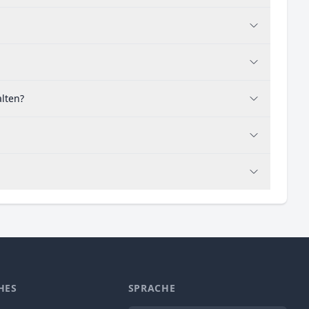
lten?
HES
SPRACHE