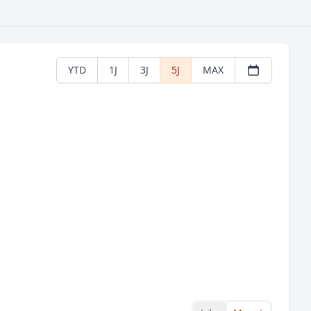
YTD
1J
3J
5J
MAX