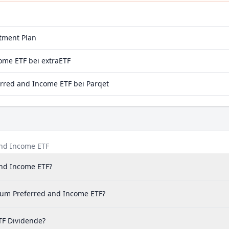
er G 1/1,000th Int
stment Plan
ome ETF bei extraETF
rred and Income ETF bei Parqet
and Income ETF
and Income ETF?
trum Preferred and Income ETF?
TF Dividende?