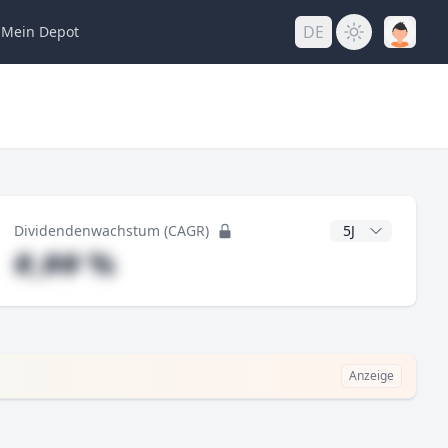
DE
Mein
Depot
ng
CAGR Jahre
Dividendenwachstum (CAGR)
#,## %
Anzeige