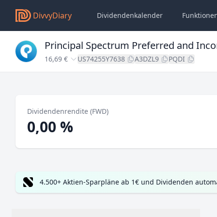
DivvyDiary
Dividendenkalender
Funktione
Principal Spectrum Preferred and Inc
16,69 €
US74255Y7638
A3DZL9
PQDI
Dividendenrendite (FWD)
0,00 %
4.500+ Aktien-Sparpläne ab 1€ und Dividenden automa