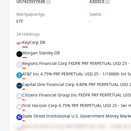
US74255Y7638
A3DZL9
Wertpapiertyp
Sektor
ETF
-
34 Holdings
KeyCorp DR
Morgan Stanley DR
Regions Financial Corp FXDFR PRF PERPETUAL USD 25 - 
AT&T Inc 4.75% PRF PERPETUAL USD 25 - 1/1000th Int S
Capital One Financial Corp 4.80% PRF PERPETUAL USD 25
Citizens Financial Group Inc FXDFR PRF PERPETUAL USD 2
First Horizon Corp 6.75% PRF PERPETUAL USD 25 - Ser H
State Street Institutional U.S. Government Money Mark
Bank of America Corp PRF PERPETUAL USD - 1/1000 th i