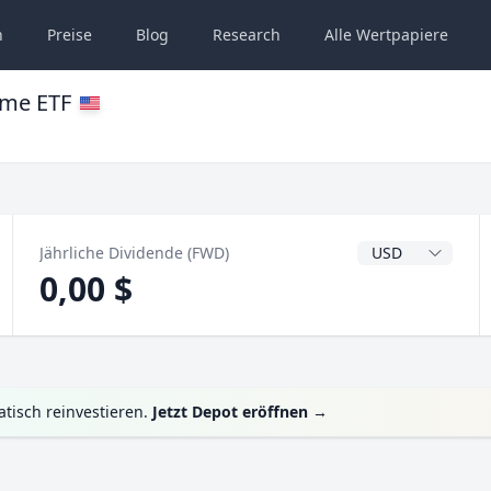
n
Preise
Blog
Research
Alle
Wertpapiere
ome ETF
Dividendenwähru
Jährliche Dividende (FWD)
0,00 $
tisch reinvestieren.
Jetzt Depot eröffnen
→