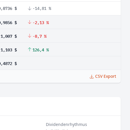
0,0736 $
-14,81 %
0,9856 $
-2,13 %
1,007 $
-8,7 %
1,103 $
126,4 %
0,4872 $
CSV Export
Dividendenrhythmus