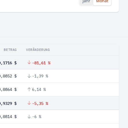
Jahr
Monat
BETRAG
VERÄNDERUNG
0,1716 $
-81,61 %
0,0852 $
-1,39 %
0,0864 $
6,14 %
0,9329 $
-5,35 %
0,0814 $
-6 %