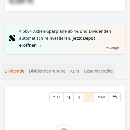
#,## %
4.500+ Aktien-Sparpläne ab 1€ und Dividenden
automatisch reinvestieren.
Jetzt Depot
eröffnen
→
Anzeige
Dividende
Dividendenrendite
Kurs
Gesamtrendite
YTD
1J
3J
5J
MAX