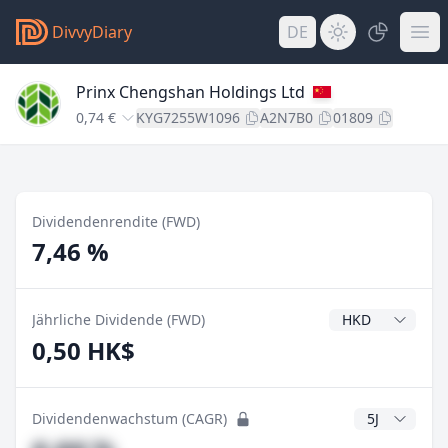
DivvyDiary
DE
Prinx Chengshan Holdings Ltd
0,74 €
KYG7255W1096
A2N7B0
01809
Dividendenrendite (FWD)
7,46 %
Dividendenwähr
Jährliche Dividende (FWD)
0,50 HK$
CAGR Jahre
Dividendenwachstum (CAGR)