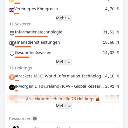
Vereinigtes Königreich
4,76 %
Mehr
11 Sektoren
Informationstechnologie
31,52 %
Finanzdienstleistungen
15,58 %
Gesundheitswesen
14,02 %
Mehr
76 Holdings
Xtrackers MSCI World Information Technology UCITS ETF 1C
4,10 %
JPMorgan ETFs (Ireland) ICAV - Global Research Enhanced Index Equity Active UCITS ETF - USD (acc)
2,91 %
Xtrackers MSCI World Quality UCITS ETF 1C
2,73 %
Aristokraten sehen alle 76 Holdings
Mehr
Ressourcen