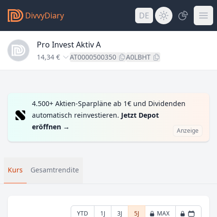
DivvyDiary
DE
Pro Invest Aktiv A
14,34 €
AT0000500350
A0LBHT
4.500+ Aktien-Sparpläne ab 1€ und Dividenden
automatisch reinvestieren.
Jetzt Depot
eröffnen
→
Anzeige
Kurs
Gesamtrendite
YTD
1J
3J
5J
MAX