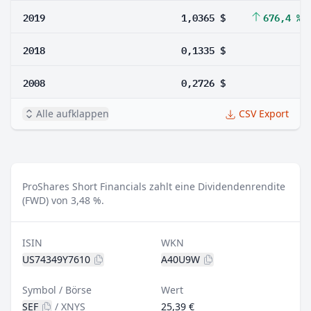
2019
1,0365 $
676,4 %
2018
0,1335 $
2008
0,2726 $
Alle aufklappen
CSV Export
ProShares Short Financials zahlt eine Dividendenrendite
(FWD) von 3,48 %.
ISIN
WKN
US74349Y7610
A40U9W
Symbol / Börse
Wert
SEF
/
XNYS
25,39 €