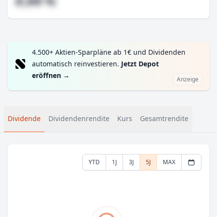
#,## %
4.500+ Aktien-Sparpläne ab 1€ und Dividenden
automatisch reinvestieren.
Jetzt Depot
eröffnen
→
Anzeige
Dividende
Dividendenrendite
Kurs
Gesamtrendite
YTD
1J
3J
5J
MAX