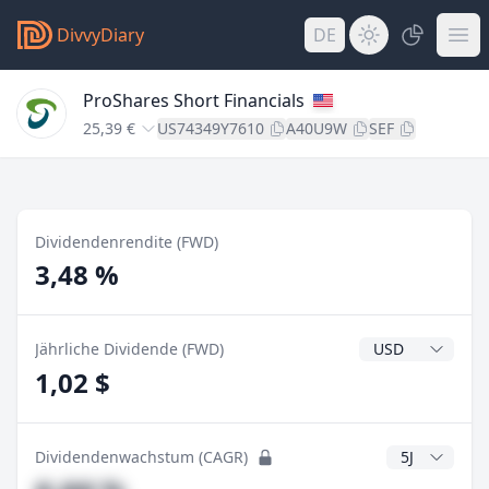
DivvyDiary
DE
ProShares Short Financials
25,39 €
US74349Y7610
A40U9W
SEF
Dividendenrendite (FWD)
3,48 %
Dividendenwähr
Jährliche Dividende (FWD)
1,02 $
CAGR Jahre
Dividendenwachstum (CAGR)