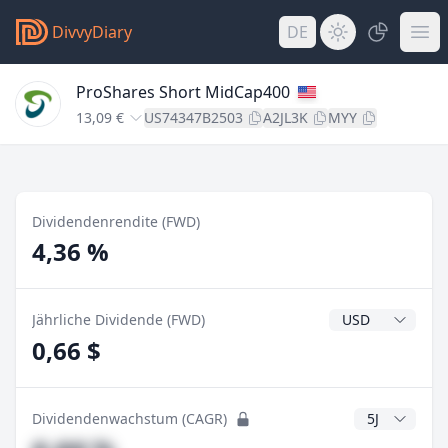
DivvyDiary
DE
ProShares Short MidCap400
13,09 €
US74347B2503
A2JL3K
MYY
Dividendenrendite (FWD)
4,36 %
Dividendenwähr
Jährliche Dividende (FWD)
0,66 $
CAGR Jahre
Dividendenwachstum (CAGR)