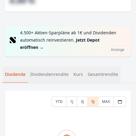
#,## %
4.500+ Aktien-Sparpläne ab 1€ und Dividenden
automatisch reinvestieren.
Jetzt Depot
eröffnen
→
Anzeige
Dividende
Dividendenrendite
Kurs
Gesamtrendite
YTD
1J
3J
5J
MAX