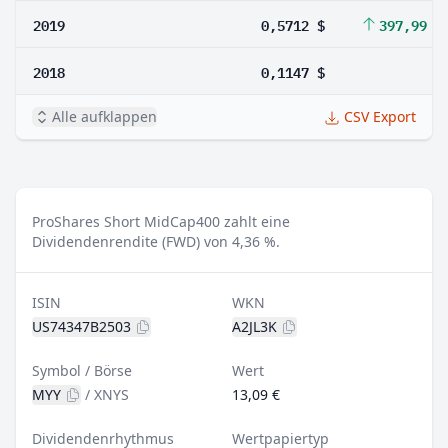
2019
0,5712 $
397,99 %
2018
0,1147 $
Alle aufklappen
CSV Export
ProShares Short MidCap400 zahlt eine
Dividendenrendite (FWD) von 4,36 %.
ISIN
WKN
US74347B2503
A2JL3K
Symbol / Börse
Wert
MYY
/
XNYS
13,09 €
Dividendenrhythmus
Wertpapiertyp