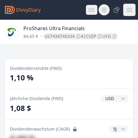
DivvyDiary
DE
ProShares Ultra Financials
84,65 €
US74347X6334
A1CVZP
UYG
Dividendenrendite (FWD)
1,10 %
Dividendenwähr
Jährliche Dividende (FWD)
1,08 $
CAGR Jahre
Dividendenwachstum (CAGR)