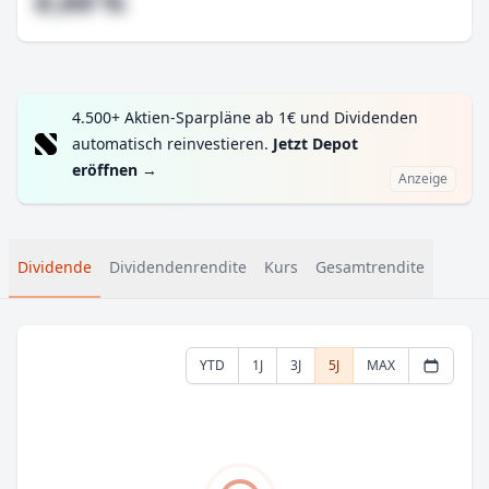
#,## %
4.500+ Aktien-Sparpläne ab 1€ und Dividenden
automatisch reinvestieren.
Jetzt Depot
eröffnen
→
Anzeige
Dividende
Dividendenrendite
Kurs
Gesamtrendite
YTD
1J
3J
5J
MAX