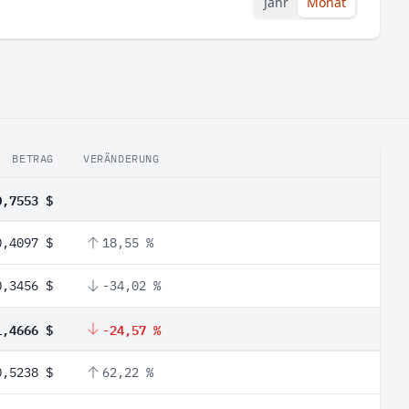
Jahr
Monat
BETRAG
VERÄNDERUNG
0,7553 $
0,4097 $
18,55 %
0,3456 $
-34,02 %
1,4666 $
-24,57 %
0,5238 $
62,22 %