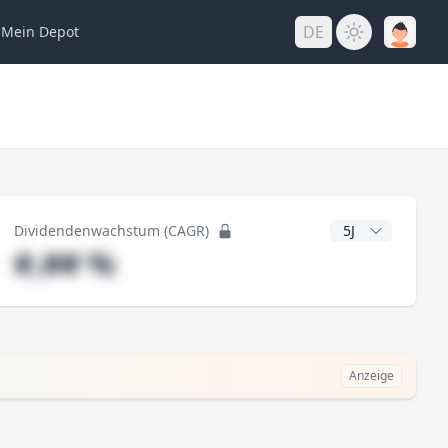
DE
Mein
Depot
ng
CAGR Jahre
Dividendenwachstum (CAGR)
#,## %
Anzeige