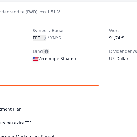
ndenrendite (FWD) von 1,51 %.
Symbol / Börse
Wert
EET
/
XNYS
91,74 €
Land
Dividendenw
Vereinigte Staaten
US-Dollar
stment Plan
ts bei extraETF
erging Markets bei Parqet