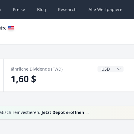
n
Preise
Blog
Research
Alle
Wertpapiere
ts
Dividendenwähru
Jährliche Dividende (FWD)
1,60 $
tisch reinvestieren.
Jetzt Depot eröffnen
→