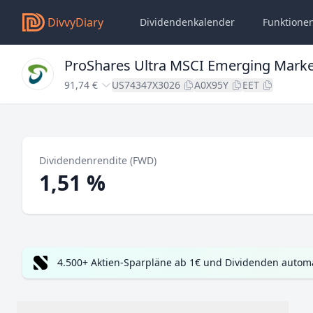
DivvyDiary
Dividendenkalender
Funktione
ProShares Ultra MSCI Emerging Marke
91,74 €
US74347X3026
A0X95Y
EET
Dividendenrendite (FWD)
1,51 %
4.500+ Aktien-Sparpläne ab 1€ und Dividenden automa