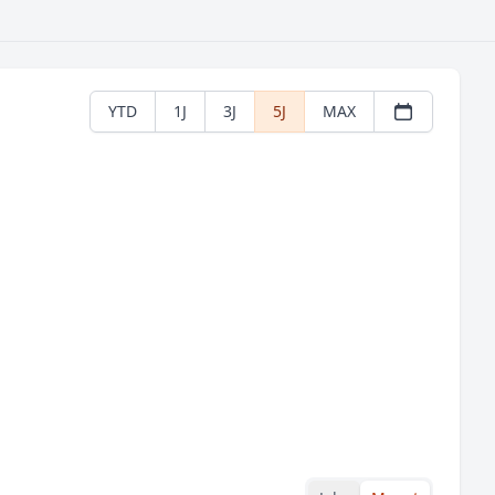
YTD
1J
3J
5J
MAX