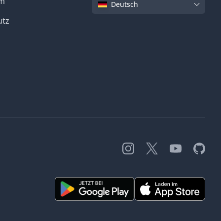
Sprache
um
Deutsch
utz
Instagram
X
YouTube
GitHub