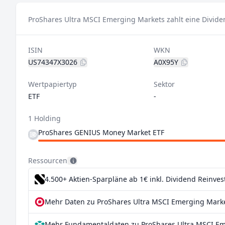
ProShares Ultra MSCI Emerging Markets zahlt eine Divide
ISIN
WKN
US74347X3026
A0X95Y
Wertpapiertyp
Sektor
ETF
-
1 Holding
ProShares GENIUS Money Market ETF
Ressourcen
4.500+ Aktien-Sparpläne ab 1€
inkl. Dividend Reinve
Mehr Daten zu ProShares Ultra MSCI Emerging Marke
Mehr Fundamentaldaten zu ProShares Ultra MSCI Em