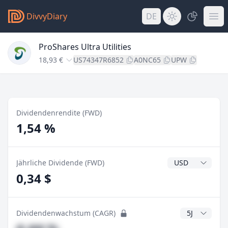
DivvyDiary
DE
ProShares Ultra Utilities
18,93 €
US74347R6852
A0NC65
UPW
Dividendenrendite (FWD)
1,54 %
Dividendenwähr
Jährliche Dividende (FWD)
0,34 $
CAGR Jahre
Dividendenwachstum (CAGR)