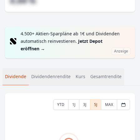
#,## %
4.500+ Aktien-Sparpläne ab 1€ und Dividenden
automatisch reinvestieren.
Jetzt Depot
eröffnen
→
Anzeige
Dividende
Dividendenrendite
Kurs
Gesamtrendite
YTD
1J
3J
5J
MAX