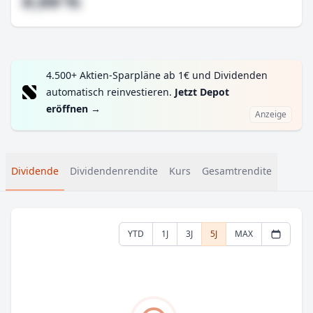
#,## %
4.500+ Aktien-Sparpläne ab 1€ und Dividenden
automatisch reinvestieren.
Jetzt Depot
eröffnen
→
Anzeige
Dividende
Dividendenrendite
Kurs
Gesamtrendite
YTD
1J
3J
5J
MAX