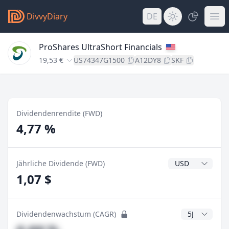
DivvyDiary
DE
ProShares UltraShort Financials
19,53 €
US74347G1500
A12DY8
SKF
Dividendenrendite (FWD)
4,77 %
Dividendenwähr
Jährliche Dividende (FWD)
1,07 $
CAGR Jahre
Dividendenwachstum (CAGR)