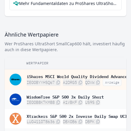
Mehr Fundamentaldaten zu ProShares UltraShort SmallCap600 bei Parqet
Ähnliche Wertpapiere
Wer ProShares UltraShort SmallCap600 hält, investiert häufig
auch in diese Wertpapiere.
WERTPAPIER
IE00BYYHSQ67
A2DRG5
QDVW
Anzeige
WisdomTree S&P 500 3x Daily Short
IE00B8K7KM88
A1VBKF
US9S
LU0411078636
DBX0B6
DBPK