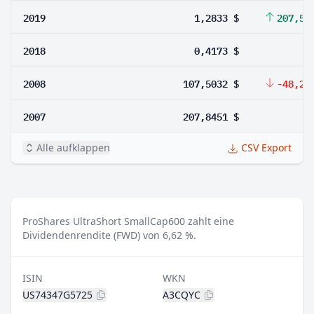
2019
1,2833 $
207,52
2018
0,4173 $
2008
107,5032 $
-48,28
2007
207,8451 $
Alle aufklappen
CSV Export
ProShares UltraShort SmallCap600 zahlt eine
Dividendenrendite (FWD) von 6,62 %.
ISIN
WKN
US74347G5725
A3CQYC