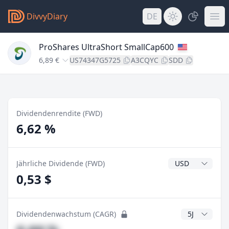
DivvyDiary
DE
ProShares UltraShort SmallCap600
6,89 €
US74347G5725
A3CQYC
SDD
Dividendenrendite (FWD)
6,62 %
Dividendenwähr
Jährliche Dividende (FWD)
0,53 $
CAGR Jahre
Dividendenwachstum (CAGR)