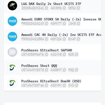
L&G DAX Daily 2x Short UCITS ETF
IE00B4QNHZ41
A0X896
DES2
FR0010424143
A0MNT7
LSK8
Amundi CAC 40 Daily (-2x) Inv UCITS ETF Acc
FR0010411884
A0MJQA
BX4P
ProShares UltraShort S&P500
US74350P6676
A41VK8
SDS
ProShares Short QQQ
US74349Y8378
A408H7
PSQ
ProShares UltraShort Dow30 (USD)
US74347G3746
A3DV9Y
DXD