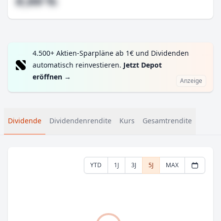
#,## %
4.500+ Aktien-Sparpläne ab 1€ und Dividenden
automatisch reinvestieren.
Jetzt Depot
eröffnen
→
Anzeige
Dividende
Dividendenrendite
Kurs
Gesamtrendite
YTD
1J
3J
5J
MAX