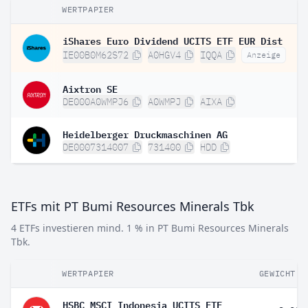
WERTPAPIER
iShares Euro Dividend UCITS ETF EUR Dist
IE00B0M62S72
A0HGV4
IQQA
Anzeige
Aixtron SE
DE000A0WMPJ6
A0WMPJ
AIXA
Heidelberger Druckmaschinen AG
DE0007314007
731400
HDD
ETFs mit PT Bumi Resources Minerals Tbk
4 ETFs investieren mind. 1 % in PT Bumi Resources Minerals
Tbk.
WERTPAPIER
GEWICHT
HSBC MSCI Indonesia UCITS ETF