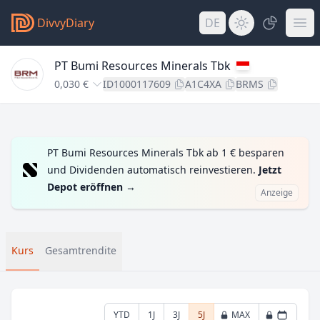
DivvyDiary
DE
PT Bumi Resources Minerals Tbk
0,030 €
ID1000117609
A1C4XA
BRMS
PT Bumi Resources Minerals Tbk ab 1 € besparen
und Dividenden automatisch reinvestieren.
Jetzt
Depot eröffnen
→
Anzeige
Kurs
Gesamtrendite
YTD
1J
3J
5J
MAX