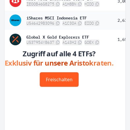
3,00 
IE00B46G8275
A1H8BN
HIDD
iShares MSCI Indonesia ETF
2,63 
US46429B3096
A1C30A
EIDO
Global X Gold Explorers ETF
1,65 
US37954Y8637
A143H2
GOEX
Zugriff auf alle 4 ETFs?
Exklusiv für unsere Aristokraten.
Freischalten