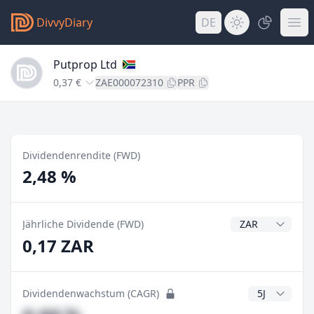
DivvyDiary
DE
Putprop Ltd
0,37 €
ZAE000072310
PPR
Dividendenrendite (FWD)
2,48 %
Dividendenwähr
Jährliche Dividende (FWD)
0,17 ZAR
CAGR Jahre
Dividendenwachstum (CAGR)