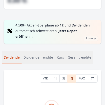
#,## %
4.500+ Aktien-Sparpläne ab 1€ und Dividenden
automatisch reinvestieren.
Jetzt Depot
eröffnen
→
Anzeige
Dividende
Dividendenrendite
Kurs
Gesamtrendite
YTD
1J
3J
5J
MAX