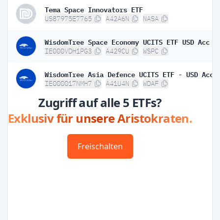
Tema Space Innovators ETF
US87975E7765
A42A6N
NASA
WisdomTree Space Economy UCITS ETF USD Acc
IE000VDH1PG3
A429CU
WSPC
WisdomTree Asia Defence UCITS ETF - USD Acc
IE000017NMH7
A41U4N
WDAF
Zugriff auf alle 5 ETFs?
Exklusiv für unsere Aristokraten.
Freischalten