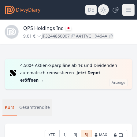
DivvyDiary
DE
QPS Holdings Inc
9,01 €
JP3244860007
A41TVC
464A
4.500+ Aktien-Sparpläne ab 1€ und Dividenden
automatisch reinvestieren.
Jetzt Depot
eröffnen
→
Anzeige
Kurs
Gesamtrendite
YTD
1J
3J
5J
MAX