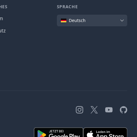
HES
SPRACHE
Sprache
um
Deutsch
utz
Instagram
X
YouTube
GitHub