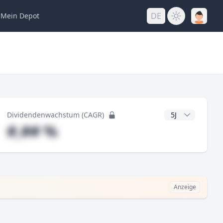
DE
Mein
Depot
ng
CAGR Jahre
Dividendenwachstum (CAGR)
#,## %
Anzeige