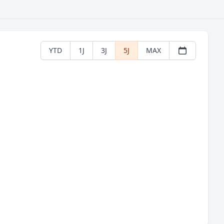
YTD
1J
3J
5J
MAX