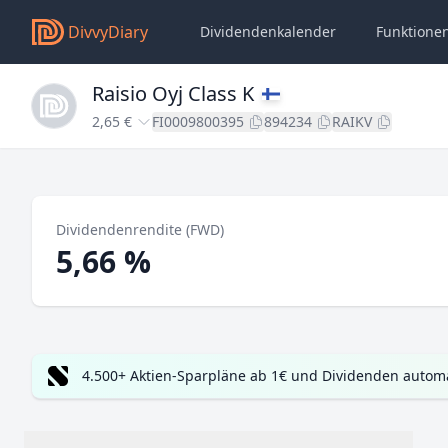
DivvyDiary
Dividendenkalender
Funktione
Raisio Oyj Class K
2,65 €
FI0009800395
894234
RAIKV
Dividendenrendite (FWD)
5,66 %
4.500+ Aktien-Sparpläne ab 1€ und Dividenden automa