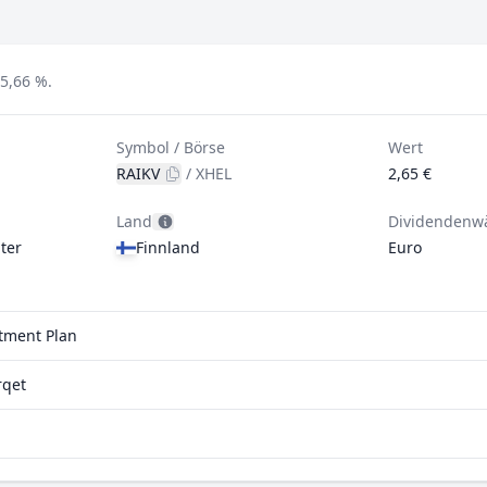
 5,66 %.
Symbol / Börse
Wert
RAIKV
/
XHEL
2,65 €
Land
Dividendenw
ter
Finnland
Euro
stment Plan
rqet