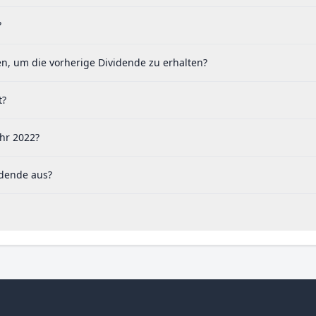
?
en, um die vorherige Dividende zu erhalten?
t?
ahr 2022?
idende aus?