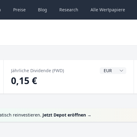
n
Preise
Blog
Research
Alle
Wertpapiere
Dividendenwähru
Jährliche Dividende (FWD)
0,15 €
tisch reinvestieren.
Jetzt Depot eröffnen
→