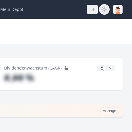
DE
Mein
Depot
ng
CAGR Jahre
Dividendenwachstum (CAGR)
#,## %
Anzeige