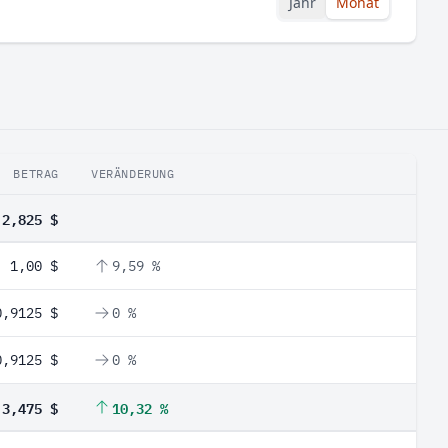
Jahr
Monat
BETRAG
VERÄNDERUNG
2,825 $
1,00 $
9,59 %
0,9125 $
0 %
0,9125 $
0 %
3,475 $
10,32 %