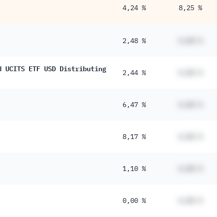
4,24 %
8,25 %
2,48 %
#,## %
d UCITS ETF USD Distributing
2,44 %
#,## %
6,47 %
#,## %
8,17 %
#,## %
1,10 %
#,## %
0,00 %
#,## %