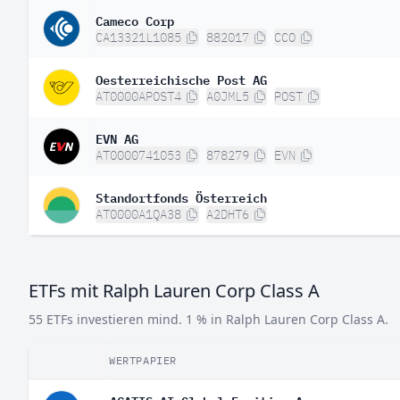
Cameco Corp
CA13321L1085
882017
CCO
Oesterreichische Post AG
AT0000APOST4
A0JML5
POST
EVN AG
AT0000741053
878279
EVN
Standortfonds Österreich
AT0000A1QA38
A2DHT6
ETFs mit Ralph Lauren Corp Class A
55 ETFs investieren mind. 1 % in Ralph Lauren Corp Class A.
WERTPAPIER