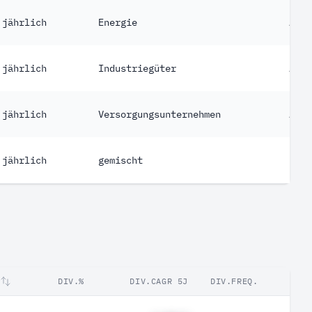
jährlich
Energie
Akti
jährlich
Industriegüter
Akti
jährlich
Versorgungsunternehmen
Akti
jährlich
gemischt
Fond
DIV.%
DIV.CAGR 5J
DIV.FREQ.