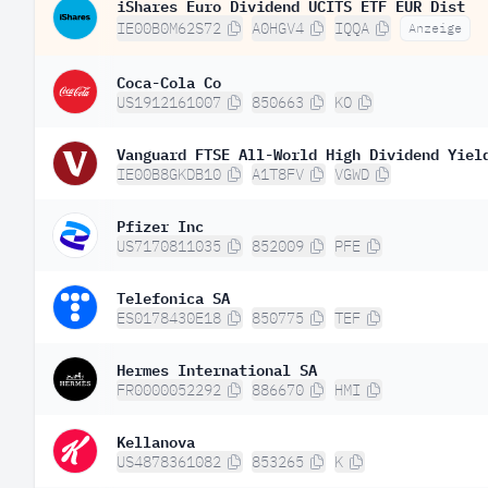
iShares Euro Dividend UCITS ETF EUR Dist
IE00B0M62S72
A0HGV4
IQQA
Anzeige
Coca-Cola Co
US1912161007
850663
KO
Vanguard FTSE All-World High Dividend Yiel
IE00B8GKDB10
A1T8FV
VGWD
Pfizer Inc
US7170811035
852009
PFE
Telefonica SA
ES0178430E18
850775
TEF
Hermes International SA
FR0000052292
886670
HMI
Kellanova
US4878361082
853265
K