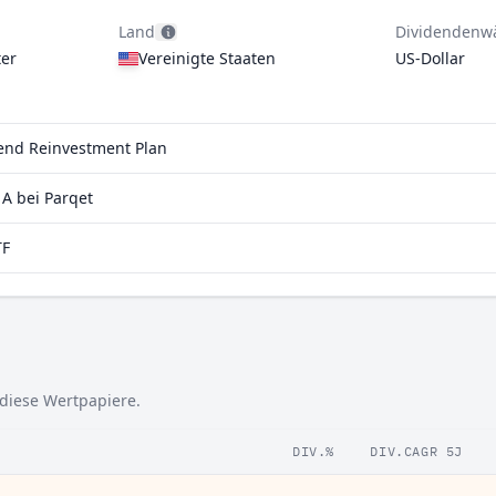
Land
Dividendenw
er
Vereinigte Staaten
US-Dollar
dend Reinvestment Plan
A bei Parqet
TF
 diese Wertpapiere.
DIV.%
DIV.CAGR 5J