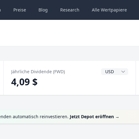
n
Preise
Blog
Research
Alle
Wertpapiere
Dividendenwähru
Jährliche Dividende (FWD)
4,09 $
enden automatisch reinvestieren.
Jetzt Depot eröffnen
→