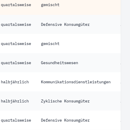
quartalsweise
gemischt
ETF
quartalsweise
Defensive Konsumgüter
Akti
quartalsweise
gemischt
ETF
quartalsweise
Gesundheitswesen
Akti
halbjährlich
Kommunikationsdienstleistungen
Akti
halbjährlich
Zyklische Konsumgüter
Akti
quartalsweise
Defensive Konsumgüter
Akti