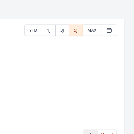
YTD
1J
3J
5J
MAX