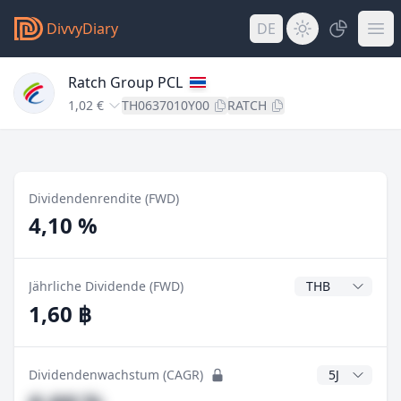
DivvyDiary
DE
Ratch Group PCL
1,02 €
TH0637010Y00
RATCH
Dividendenrendite (FWD)
4,10 %
Dividendenwähr
Jährliche Dividende (FWD)
1,60 ฿
CAGR Jahre
Dividendenwachstum (CAGR)