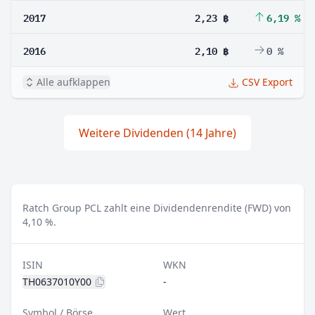
2017
2,23 ฿
6,19 %
2016
2,10 ฿
0 %
Alle aufklappen
CSV Export
Weitere Dividenden (14 Jahre)
Ratch Group PCL zahlt eine Dividendenrendite (FWD) von
4,10 %.
ISIN
WKN
TH0637010Y00
-
Symbol / Börse
Wert