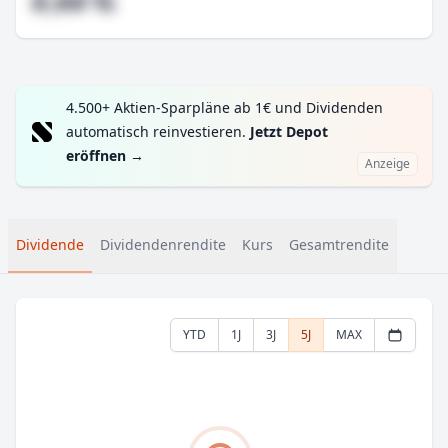
#,## %
4.500+ Aktien-Sparpläne ab 1€ und Dividenden
automatisch reinvestieren.
Jetzt Depot
eröffnen
→
Anzeige
Dividende
Dividendenrendite
Kurs
Gesamtrendite
YTD
1J
3J
5J
MAX