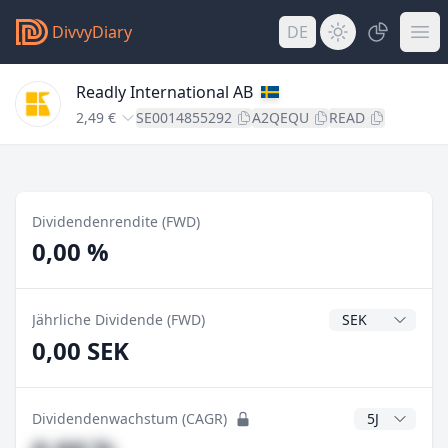
DivvyDiary
DE
Readly International AB
2,49 €
SE0014855292
A2QEQU
READ
Dividendenrendite (FWD)
0,00 %
Dividendenwähr
Jährliche Dividende (FWD)
0,00 SEK
CAGR Jahre
Dividendenwachstum (CAGR)