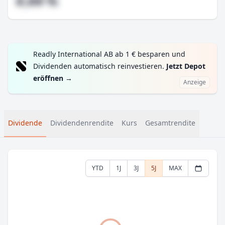
#,## %
Readly International AB ab 1 € besparen und
Dividenden automatisch reinvestieren.
Jetzt Depot
eröffnen
→
Anzeige
Dividende
Dividendenrendite
Kurs
Gesamtrendite
YTD
1J
3J
5J
MAX