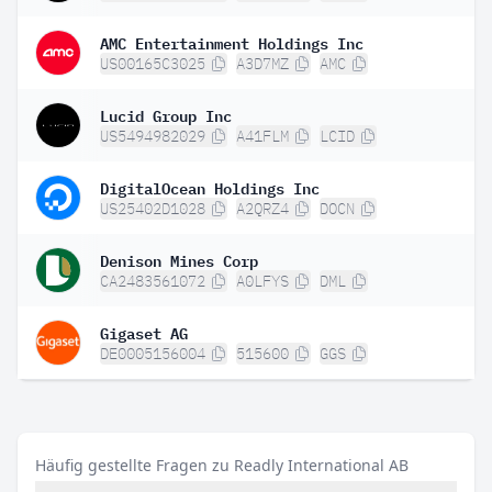
AMC Entertainment Holdings Inc
US00165C3025
A3D7MZ
AMC
Lucid Group Inc
US5494982029
A41FLM
LCID
DigitalOcean Holdings Inc
US25402D1028
A2QRZ4
DOCN
Denison Mines Corp
CA2483561072
A0LFYS
DML
Gigaset AG
DE0005156004
515600
GGS
Häufig gestellte Fragen zu Readly International AB