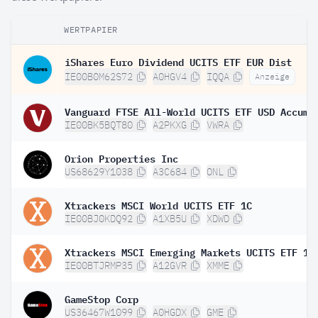
WERTPAPIER
iShares Euro Dividend UCITS ETF EUR Dist
IE00B0M62S72
A0HGV4
IQQA
Anzeige
IE00BK5BQT80
A2PKXG
VWRA
Orion Properties Inc
US68629Y1038
A3C684
ONL
Xtrackers MSCI World UCITS ETF 1C
IE00BJ0KDQ92
A1XB5U
XDWD
Xtrackers MSCI Emerging Markets UCITS ETF 1C
IE00BTJRMP35
A12GVR
XMME
GameStop Corp
US36467W1099
A0HGDX
GME