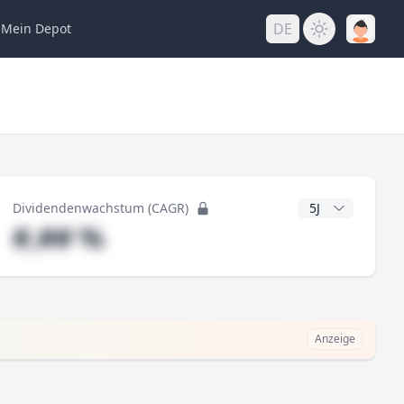
DE
Mein
Depot
ng
CAGR Jahre
Dividendenwachstum (CAGR)
#,## %
Anzeige