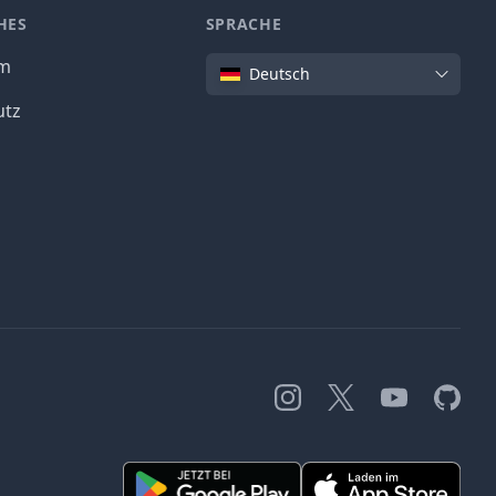
HES
SPRACHE
Sprache
um
Deutsch
utz
Instagram
X
YouTube
GitHub