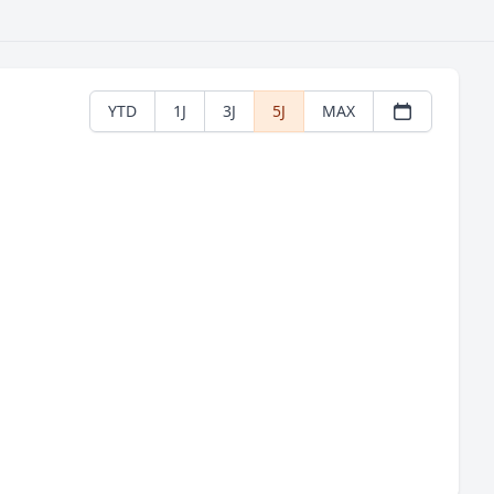
YTD
1J
3J
5J
MAX