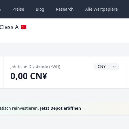
n
Preise
Blog
Research
Alle
Wertpapiere
Class A
Dividendenwähru
Jährliche Dividende (FWD)
0,00 CN¥
tisch reinvestieren.
Jetzt Depot eröffnen
→