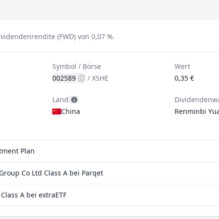
ividendenrendite (FWD) von 0,07 %.
Symbol / Börse
Wert
002589
/
XSHE
0,35 €
Land
Dividendenw
China
Renminbi Yu
stment Plan
roup Co Ltd Class A bei Parqet
Class A bei extraETF