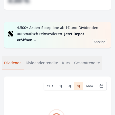
#,## %
4.500+ Aktien-Sparpläne ab 1€ und Dividenden
automatisch reinvestieren.
Jetzt Depot
eröffnen
→
Anzeige
Dividende
Dividendenrendite
Kurs
Gesamtrendite
YTD
1J
3J
5J
MAX