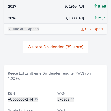
2017
0,1965 AU$
8,68 %
2016
0,1808 AU$
21,1 %
Alle aufklappen
CSV Export
Weitere Dividenden (35 Jahre)
Reece Ltd zahlt eine Dividendenrendite (FWD) von
1,02 %.
ISIN
WKN
AU000000REH4
570808
Symbol / Börse
Wert