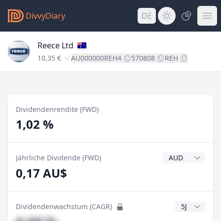
DivvyDiary
DE
Reece Ltd
10,35 €
AU000000REH4
570808
REH
Dividendenrendite (FWD)
1,02 %
Dividendenwähr
Jährliche Dividende (FWD)
0,17 AU$
CAGR Jahre
Dividendenwachstum (CAGR)