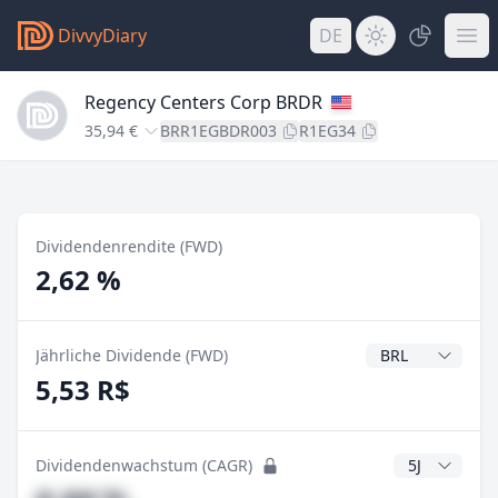
DivvyDiary
DE
Regency Centers Corp BRDR
35,94 €
BRR1EGBDR003
R1EG34
Dividendenrendite (FWD)
2,62 %
Dividendenwähr
Jährliche Dividende (FWD)
5,53 R$
CAGR Jahre
Dividendenwachstum (CAGR)