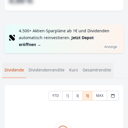
#,## %
4.500+ Aktien-Sparpläne ab 1€ und Dividenden
automatisch reinvestieren.
Jetzt Depot
eröffnen
→
Anzeige
Dividende
Dividendenrendite
Kurs
Gesamtrendite
YTD
1J
3J
5J
MAX