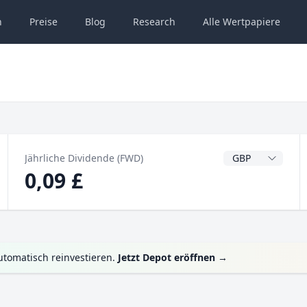
n
Preise
Blog
Research
Alle
Wertpapiere
Dividendenwähru
Jährliche Dividende (FWD)
0,09 £
utomatisch reinvestieren.
Jetzt Depot eröffnen
→