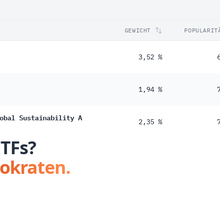
GEWICHT
POPULARIT
3,52 %
1,94 %
obal Sustainability A
2,35 %
ETFs?
tokraten.