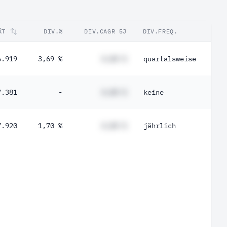
ÄT
DIV.%
DIV.CAGR 5J
DIV.FREQ.
6.919
3,69 %
#,## %
quartalsweise
7.381
-
#,## %
keine
7.920
1,70 %
#,## %
jährlich