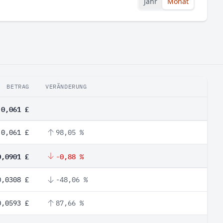
Jahr
Monat
BETRAG
VERÄNDERUNG
0,061 £
0,061 £
98,05 %
0,0901 £
-0,88 %
0,0308 £
-48,06 %
0,0593 £
87,66 %