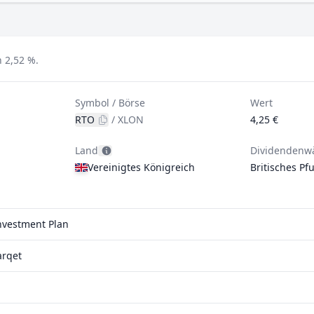
n 2,52 %.
Symbol / Börse
Wert
RTO
/
XLON
4,25 €
Land
Dividendenw
Vereinigtes Königreich
Britisches Pf
investment Plan
arqet