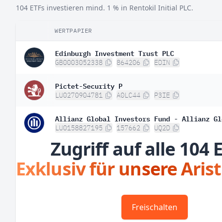
104 ETFs investieren mind. 1 % in Rentokil Initial PLC.
WERTPAPIER
Edinburgh Investment Trust PLC
GB0003052338
864206
EDIN
Pictet-Security P
LU0270904781
A0LC44
P3IE
Allianz Global Investors Fund - Allianz Gl
LU0158827195
157662
UQ2D
Zugriff auf alle 104 
Exklusiv für unsere Aris
Freischalten