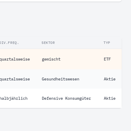
DIV.FREQ.
SEKTOR
TYP
quartalsweise
gemischt
ETF
quartalsweise
Gesundheitswesen
Aktie
halbjährlich
Defensive Konsumgüter
Aktie