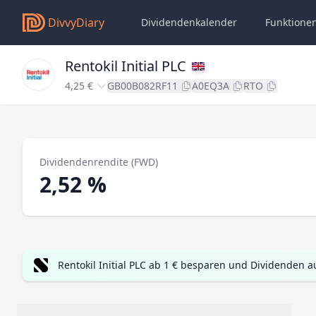
DivvyDiary
Dividendenkalender
Funktione
Rentokil Initial PLC
4,25 €
GB00B082RF11
A0EQ3A
RTO
Dividendenrendite (FWD)
2,52 %
Rentokil Initial PLC ab 1 € besparen und Dividenden a