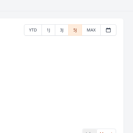
YTD
1J
3J
5J
MAX