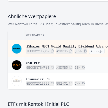
Ähnliche Wertpapiere
Wer Rentokil Initial PLC hält, investiert häufig auch in diese 
WERTPAPIER
iShares MSCI World Quality Dividend Advanc
IE00BYYHSQ67
A2DRG5
QDVW
Anzeige
GSK PLC
GB00BN7SWP63
A3DMB5
GSK
Cranswick PLC
GB0002318888
882401
CWK
ETFs mit Rentokil Initial PLC