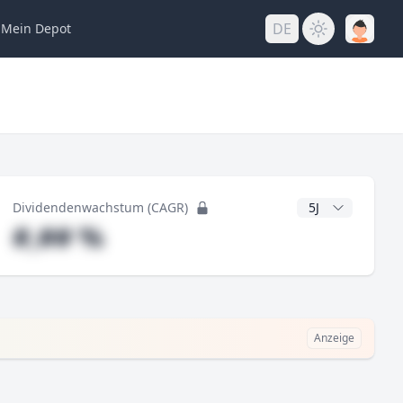
DE
Mein
Depot
ng
CAGR Jahre
Dividendenwachstum (CAGR)
#,## %
Anzeige