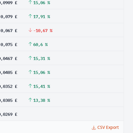
0,0909 £
15,06 %
0,079 £
17,91 %
0,067 £
-10,67 %
0,075 £
60,6 %
0,0467 £
15,31 %
0,0405 £
15,06 %
0,0352 £
15,41 %
0,0305 £
13,38 %
0,0269 £
CSV Export