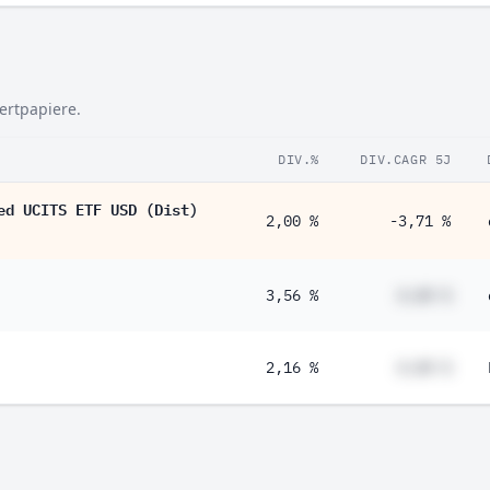
Wertpapiere.
DIV.%
DIV.CAGR 5J
ed UCITS ETF USD (Dist)
2,00 %
-3,71 %
3,56 %
#,## %
2,16 %
#,## %