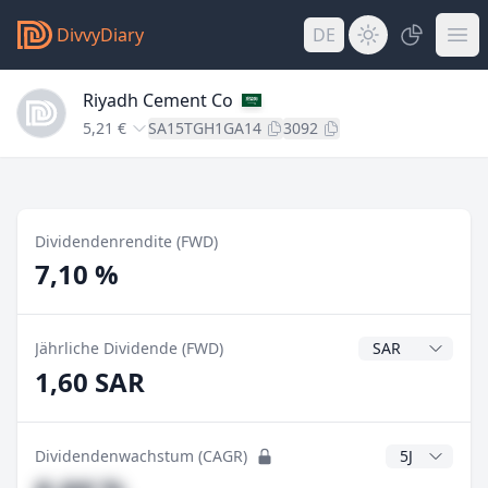
DivvyDiary
DE
Riyadh Cement Co
5,21 €
SA15TGH1GA14
3092
Dividendenrendite (FWD)
7,10 %
Dividendenwähr
Jährliche Dividende (FWD)
1,60 SAR
CAGR Jahre
Dividendenwachstum (CAGR)