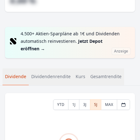
#,## %
4.500+ Aktien-Sparpläne ab 1€ und Dividenden
automatisch reinvestieren.
Jetzt Depot
eröffnen
→
Anzeige
Dividende
Dividendenrendite
Kurs
Gesamtrendite
YTD
1J
3J
5J
MAX