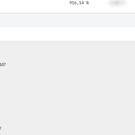
916,14 %
#,## %
td?
?