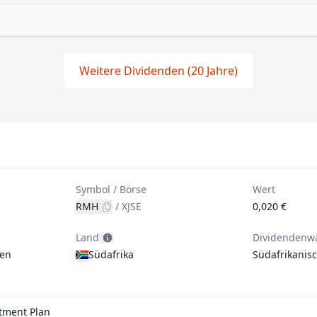
Weitere Dividenden (20 Jahre)
Symbol / Börse
Wert
RMH
/
XJSE
0,020 €
Land
Dividendenw
gen
Südafrika
Südafrikanis
stment Plan