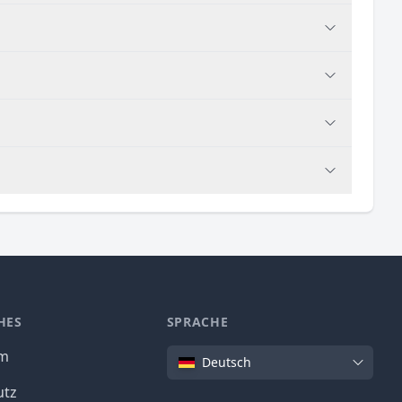
HES
SPRACHE
Sprache
um
Deutsch
utz