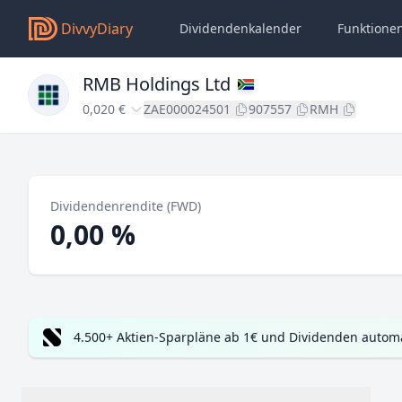
DivvyDiary
Dividendenkalender
Funktione
RMB Holdings Ltd
0,020 €
ZAE000024501
907557
RMH
Dividendenrendite (FWD)
0,00 %
4.500+ Aktien-Sparpläne ab 1€ und Dividenden automa