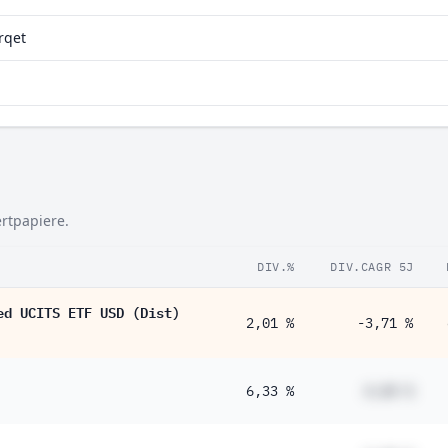
rqet
ertpapiere.
DIV.%
DIV.CAGR 5J
ed UCITS ETF USD (Dist)
2,01 %
-3,71 %
6,33 %
#,## %