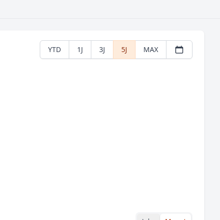
YTD
1J
3J
5J
MAX