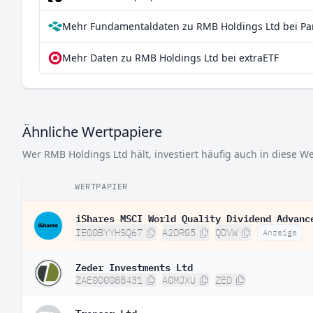
Mehr Fundamentaldaten zu RMB Holdings Ltd bei Pa
Mehr Daten zu RMB Holdings Ltd bei extraETF
Ähnliche Wertpapiere
Wer RMB Holdings Ltd hält, investiert häufig auch in diese W
WERTPAPIER
iShares MSCI World Quality Dividend Advanc
IE00BYYHSQ67
A2DRG5
QDVW
Anzeige
Zeder Investments Ltd
ZAE000088431
A0MJXU
ZED
Trencor Ltd