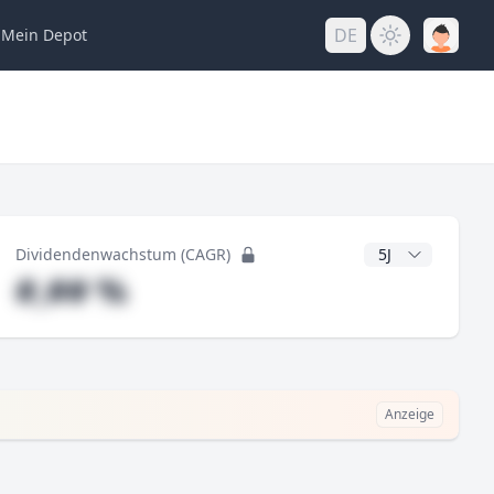
DE
Mein
Depot
ng
CAGR Jahre
Dividendenwachstum (CAGR)
#,## %
Anzeige