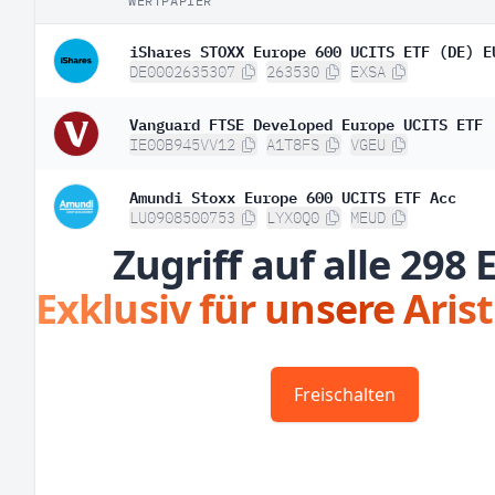
WERTPAPIER
iShares STOXX Europe 600 UCITS ETF (DE) E
DE0002635307
263530
EXSA
Vanguard FTSE Developed Europe UCITS ETF
IE00B945VV12
A1T8FS
VGEU
Amundi Stoxx Europe 600 UCITS ETF Acc
LU0908500753
LYX0Q0
MEUD
Zugriff auf alle 298 
Exklusiv für unsere Aris
Freischalten