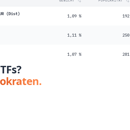
GEWICHT
POPULARITÄT
UR (Dist)
1,09 %
192
1,11 %
250
1,07 %
281
ETFs?
tokraten.