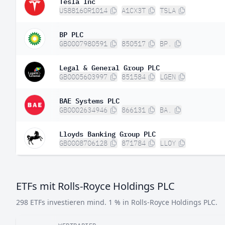
Tesla Inc
US88160R1014
A1CX3T
TSLA
BP PLC
GB0007980591
850517
BP.
Legal & General Group PLC
GB0005603997
851584
LGEN
BAE Systems PLC
GB0002634946
866131
BA.
Lloyds Banking Group PLC
GB0008706128
871784
LLOY
ETFs mit Rolls-Royce Holdings PLC
298 ETFs investieren mind. 1 % in Rolls-Royce Holdings PLC.