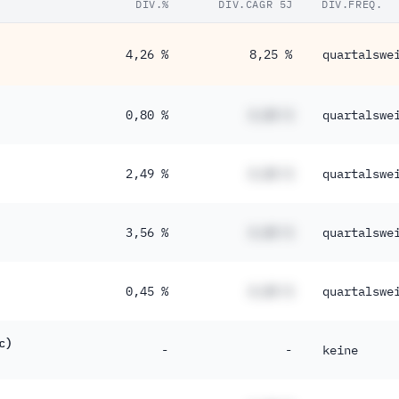
DIV.%
DIV.CAGR 5J
DIV.FREQ.
4,26 %
8,25 %
quartalswe
0,80 %
#,## %
quartalswe
2,49 %
#,## %
quartalswe
3,56 %
#,## %
quartalswe
0,45 %
#,## %
quartalswe
c)
-
-
keine