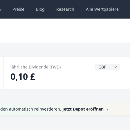
n
Preise
Blog
Research
Alle
Wertpapiere
Dividendenwähru
Jährliche Dividende (FWD)
0,10 £
nden automatisch reinvestieren.
Jetzt Depot eröffnen
→