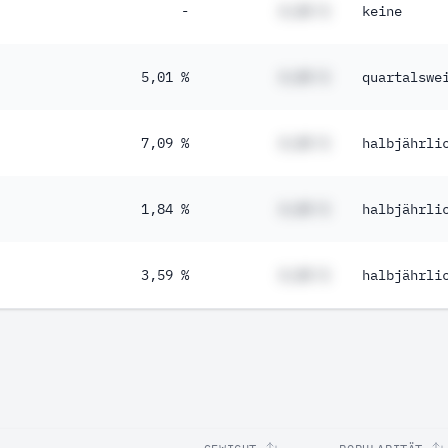
-
#,## %
keine
5,01 %
#,## %
quartalswe
7,09 %
#,## %
halbjährli
1,84 %
#,## %
halbjährli
3,59 %
#,## %
halbjährli