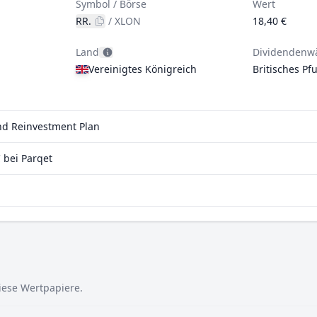
Symbol / Börse
Wert
RR.
/
XLON
18,40 €
Land
Dividendenw
Vereinigtes Königreich
Britisches Pf
end Reinvestment Plan
 bei Parqet
diese Wertpapiere.