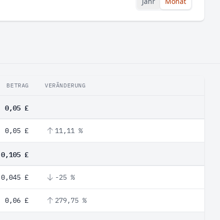
Jahr
Monat
BETRAG
VERÄNDERUNG
0,05 £
0,05 £
11,11 %
0,105 £
0,045 £
-25 %
0,06 £
279,75 %