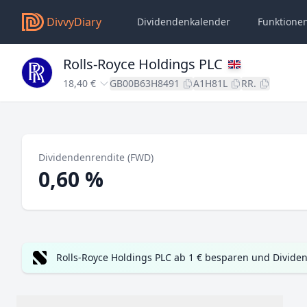
DivvyDiary
Dividendenkalender
Funktione
Rolls-Royce Holdings PLC
18,40 €
GB00B63H8491
A1H81L
RR.
Dividendenrendite (FWD)
0,60 %
Rolls-Royce Holdings PLC ab 1 € besparen und Divide