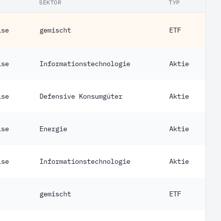
SEKTOR
TYP
ise
gemischt
ETF
ise
Informationstechnologie
Aktie
ise
Defensive Konsumgüter
Aktie
ise
Energie
Aktie
ise
Informationstechnologie
Aktie
gemischt
ETF