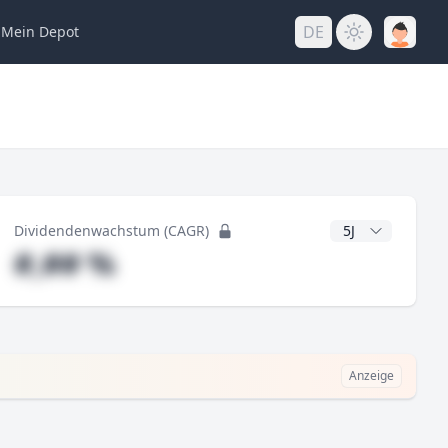
DE
Mein
Depot
ng
CAGR Jahre
Dividendenwachstum (CAGR)
#,## %
Anzeige