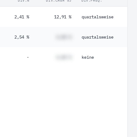
DIV.%
DIV.CAGR 5J
DIV.FREQ.
2,41 %
12,91 %
quartalsweise
2,54 %
#,## %
quartalsweise
-
#,## %
keine