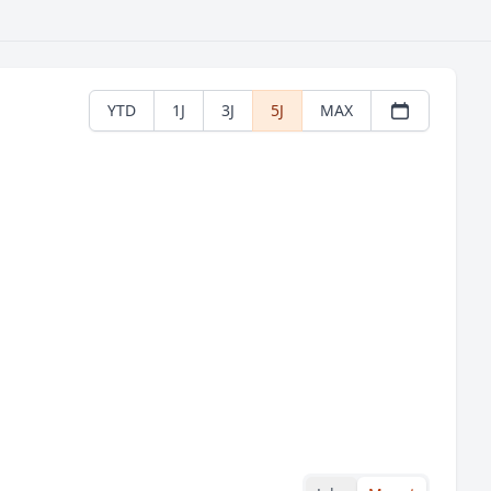
YTD
1J
3J
5J
MAX