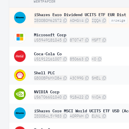
WERTPAPIER
iShares Euro Dividend UCITS ETF EUR Dist
IE00B0M62S72
A0HGV4
IQQA
Anzeige
Microsoft Corp
US5949181045
870747
MSFT
Coca-Cola Co
US1912161007
850663
KO
Shell PLC
GB00BP6MXD84
A3C99G
SHEL
NVIDIA Corp
US67066G1040
918422
NVDA
iShares Core MSCI World UCITS ETF USD (Ac
IE00B4L5Y983
A0RPWH
EUNL