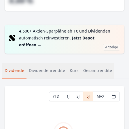
#,## %
4.500+ Aktien-Sparpläne ab 1€ und Dividenden
automatisch reinvestieren.
Jetzt Depot
eröffnen
→
Anzeige
Dividende
Dividendenrendite
Kurs
Gesamtrendite
YTD
1J
3J
5J
MAX