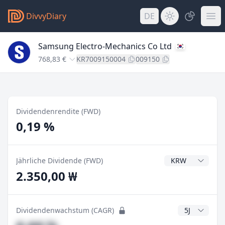
DivvyDiary
DE
Samsung Electro-Mechanics Co Ltd
768,83 €
KR7009150004
009150
Dividendenrendite (FWD)
0,19 %
Dividendenwähru
Jährliche Dividende (FWD)
2.350,00 ₩
CAGR Jahre
Dividendenwachstum (CAGR)