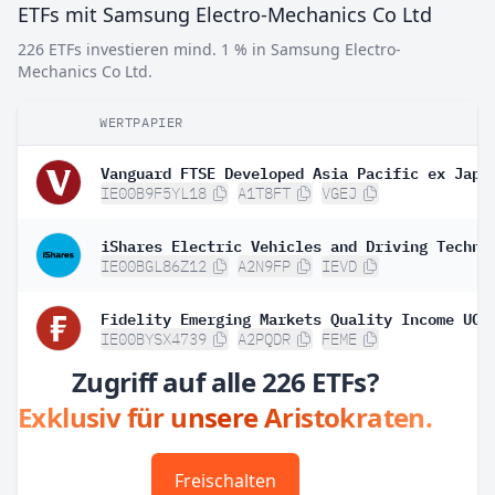
ETFs mit Samsung Electro-Mechanics Co Ltd
226 ETFs investieren mind. 1 % in Samsung Electro-
Mechanics Co Ltd.
WERTPAPIER
IE00B9F5YL18
A1T8FT
VGEJ
IE00BGL86Z12
A2N9FP
IEVD
IE00BYSX4739
A2PQDR
FEME
Zugriff auf alle 226 ETFs?
Exklusiv für unsere Aristokraten.
Freischalten