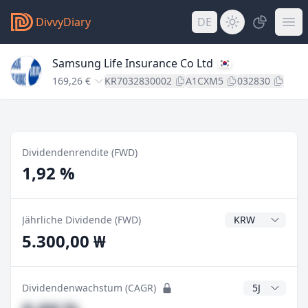
DivvyDiary
DE
Samsung Life Insurance Co Ltd
169,26 €
KR7032830002
A1CXM5
032830
Dividendenrendite (FWD)
1,92 %
Dividendenwähru
Jährliche Dividende (FWD)
5.300,00 ₩
CAGR Jahre
Dividendenwachstum (CAGR)