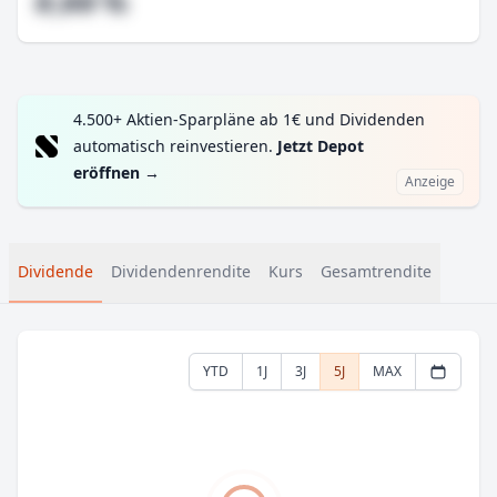
#,## %
4.500+ Aktien-Sparpläne ab 1€ und Dividenden
automatisch reinvestieren.
Jetzt Depot
eröffnen
→
Anzeige
Dividende
Dividendenrendite
Kurs
Gesamtrendite
YTD
1J
3J
5J
MAX