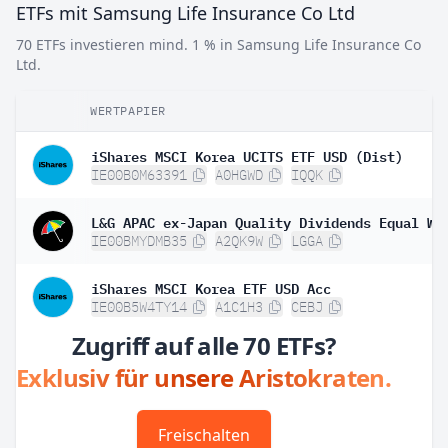
ETFs mit Samsung Life Insurance Co Ltd
70 ETFs investieren mind. 1 % in Samsung Life Insurance Co
Ltd.
WERTPAPIER
iShares MSCI Korea UCITS ETF USD (Dist)
IE00B0M63391
A0HGWD
IQQK
IE00BMYDMB35
A2QK9W
LGGA
iShares MSCI Korea ETF USD Acc
IE00B5W4TY14
A1C1H3
CEBJ
Zugriff auf alle 70 ETFs?
Exklusiv für unsere Aristokraten.
Freischalten