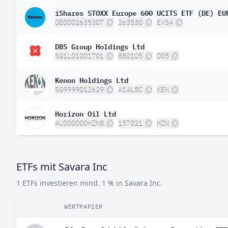
iShares STOXX Europe 600 UCITS ETF (DE) EU
DE0002635307
263530
EXSA
DBS Group Holdings Ltd
SG1L01001701
880105
D05
Kenon Holdings Ltd
SG9999012629
A14L8C
KEN
Horizon Oil Ltd
AU000000HZN8
157021
HZN
ETFs mit Savara Inc
1 ETFs investieren mind. 1 % in Savara Inc.
WERTPAPIER