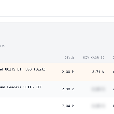
re.
DIV.%
DIV.CAGR 5J
ed UCITS ETF USD (Dist)
2,00 %
-3,71 %
end Leaders UCITS ETF
2,98 %
#,## %
7,04 %
#,## %