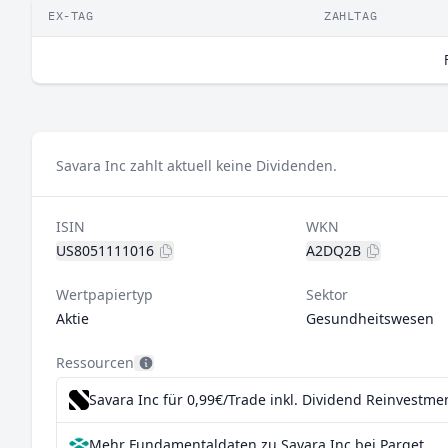
EX-TAG
ZAHLTAG
Savara Inc zahlt aktuell keine Dividenden.
ISIN
WKN
US8051111016
A2DQ2B
Wertpapiertyp
Sektor
Aktie
Gesundheitswesen
Ressourcen
Savara Inc für 0,99€/Trade inkl. Dividend Reinvestme
Mehr Fundamentaldaten zu Savara Inc bei Parqet