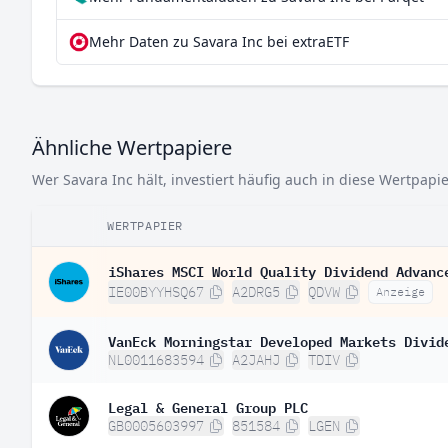
Mehr Daten zu Savara Inc bei extraETF
Ähnliche Wertpapiere
Wer Savara Inc hält, investiert häufig auch in diese Wertpapie
WERTPAPIER
iShares MSCI World Quality Dividend Advanc
IE00BYYHSQ67
A2DRG5
QDVW
Anzeige
VanEck Morningstar Developed Markets Divid
NL0011683594
A2JAHJ
TDIV
Legal & General Group PLC
GB0005603997
851584
LGEN