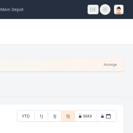
DE
Mein
Depot
Anzeige
YTD
1J
3J
5J
MAX