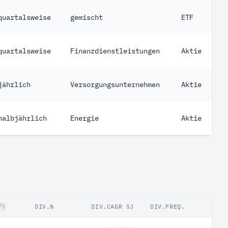
quartalsweise
gemischt
ETF
quartalsweise
Finanzdienstleistungen
Aktie
jährlich
Versorgungsunternehmen
Aktie
halbjährlich
Energie
Aktie
DIV.%
DIV.CAGR 5J
DIV.FREQ.