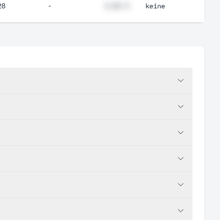
28
-
#,## %
keine