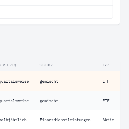
DIV.FREQ.
SEKTOR
TYP
quartalsweise
gemischt
ETF
quartalsweise
gemischt
ETF
halbjährlich
Finanzdienstleistungen
Aktie