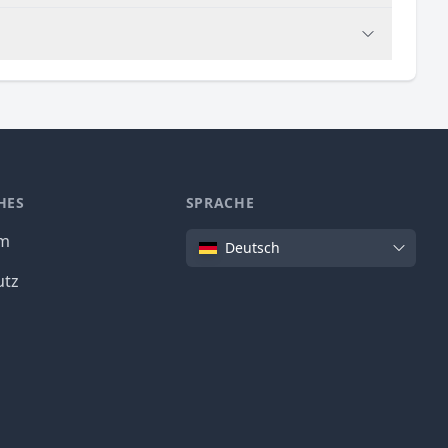
HES
SPRACHE
Sprache
um
Deutsch
utz