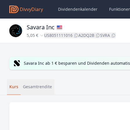
DivvyDiary
Dividendenkalender
Funktione
Savara Inc
5,05 €
US8051111016
A2DQ2B
SVRA
Savara Inc ab 1 € besparen und Dividenden automatis
Kurs
Gesamtrendite