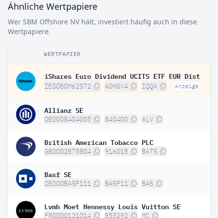
Ähnliche Wertpapiere
Wer SBM Offshore NV hält, investiert häufig auch in diese
Wertpapiere.
WERTPAPIER
iShares Euro Dividend UCITS ETF EUR Dist
IE00B0M62S72
A0HGV4
IQQA
Anzeige
Allianz SE
DE0008404005
840400
ALV
British American Tobacco PLC
GB0002875804
916018
BATS
Basf SE
DE000BASF111
BASF11
BAS
Lvmh Moet Hennessy Louis Vuitton SE
FR0000121014
853292
MC