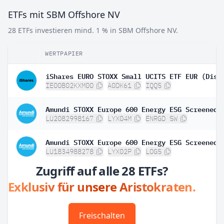
ETFs mit SBM Offshore NV
28 ETFs investieren mind. 1 % in SBM Offshore NV.
WERTPAPIER
iShares EURO STOXX Small UCITS ETF EUR (Dist
IE00B02KXM00
A0DK61
IQQS
LU2082998167
LYX04M
ENRGD SW
LU1834988278
LYX02P
LOGS
Zugriff auf alle 28 ETFs?
Exklusiv für unsere Aristokraten.
Freischalten