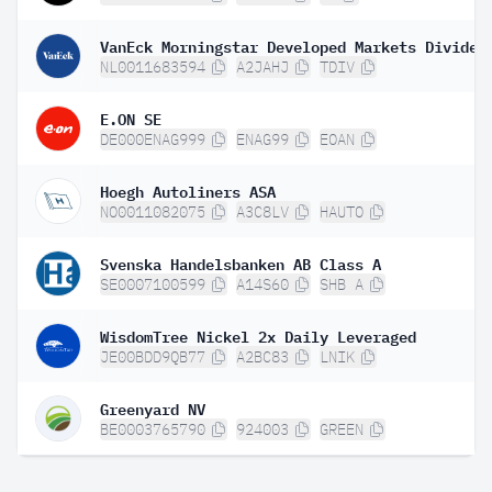
NL0011683594
A2JAHJ
TDIV
E.ON SE
DE000ENAG999
ENAG99
EOAN
Hoegh Autoliners ASA
NO0011082075
A3C8LV
HAUTO
Svenska Handelsbanken AB Class A
SE0007100599
A14S60
SHB A
WisdomTree Nickel 2x Daily Leveraged
JE00BDD9QB77
A2BC83
LNIK
Greenyard NV
BE0003765790
924003
GREEN