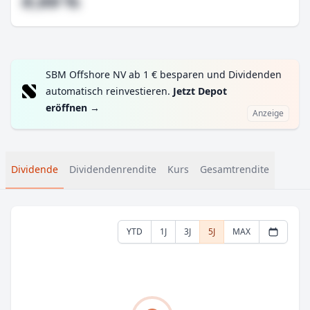
#,## %
SBM Offshore NV ab 1 € besparen und Dividenden
automatisch reinvestieren.
Jetzt Depot
eröffnen
→
Anzeige
Dividende
Dividendenrendite
Kurs
Gesamtrendite
YTD
1J
3J
5J
MAX