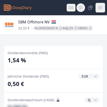
DivvyDiary
DE
SBM Offshore NV
32,55 €
NL0000360618
A0JLZV
SBMO
Dividendenrendite (FWD)
1,54 %
Dividendenwähr
Jährliche Dividende (FWD)
0,50 €
CAGR Jahre
Dividendenwachstum (CAGR)