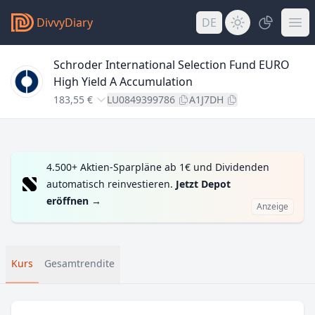
DivvyDiary
DE
Schroder International Selection Fund EURO
High Yield A Accumulation
183,55 €
LU0849399786
A1J7DH
4.500+ Aktien-Sparpläne ab 1€ und Dividenden
automatisch reinvestieren.
Jetzt Depot
eröffnen
→
Anzeige
Kurs
Gesamtrendite