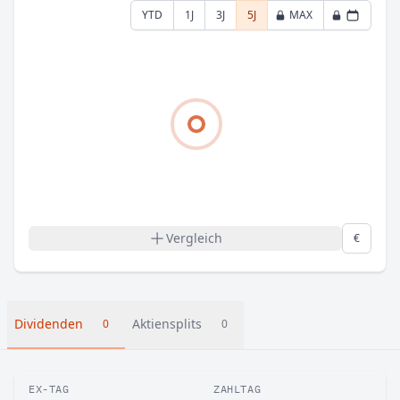
YTD
1J
3J
5J
MAX
Vergleich
€
Dividenden
Aktiensplits
0
0
EX-TAG
ZAHLTAG