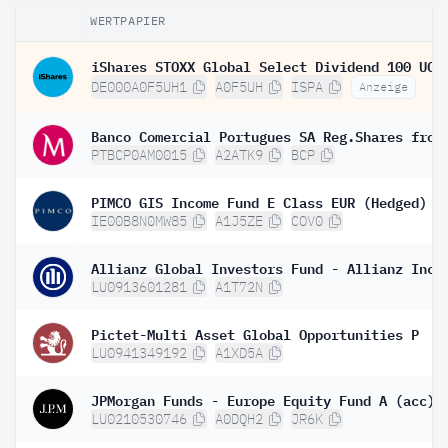
WERTPAPIER
DE000A0F5UH1
A0F5UH
ISPA
Anzeige
PTBCP0AM0015
A2ATK9
BCP
IE00B8N0MW85
A1J5ZE
COV0
LU0913601281
A1T72N
Pictet-Multi Asset Global Opportunities P
LU0941349192
A1XD5A
JPMorgan Funds - Europe Equity Fund A (acc)
LU0210530746
A0DQH2
JR6K