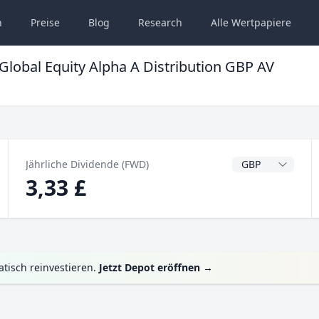
n
Preise
Blog
Research
Alle
Wertpapiere
 Global Equity Alpha A Distribution GBP AV
Dividendenwähru
Jährliche Dividende (FWD)
3,33 £
tisch reinvestieren.
Jetzt Depot eröffnen
→