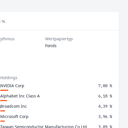
5 %.
hythmus
Wertpapiertyp
Fonds
 Holdings
NVIDIA Corp
7,00 %
Alphabet Inc Class A
6,18 %
Broadcom Inc
4,39 %
Microsoft Corp
3,96 %
Taiwan Semiconductor Manufacturing Co Ltd
3,89 %