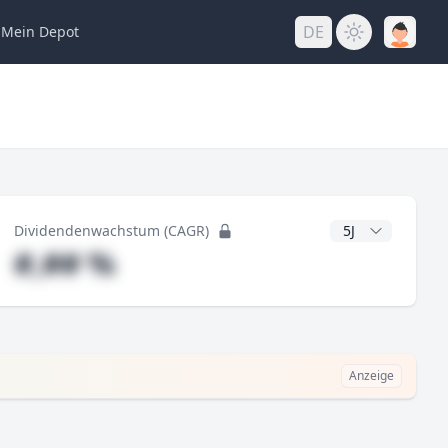
DE
Mein
Depot
ng
CAGR Jahre
Dividendenwachstum (CAGR)
#,## %
Anzeige