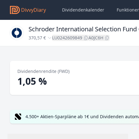
DivvyDiary
Dividendenkalender
Funktione
Schroder International Selection Fund
370,57 €
LU0242609849
A0JC6H
Dividendenrendite (FWD)
1,05 %
4.500+ Aktien-Sparpläne ab 1€ und Dividenden automa