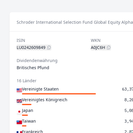
Schroder International Selection Fund Global Equity Alpha
ISIN
WKN
LU0242609849
A0JC6H
Dividendenwährung
Britisches Pfund
16 Länder
Vereinigte Staaten
63,3
Vereinigtes Königreich
8,2
Japan
5,0
Taiwan
3,9
Frankreich
2,8