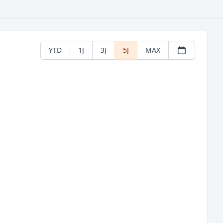
YTD
1J
3J
5J
MAX