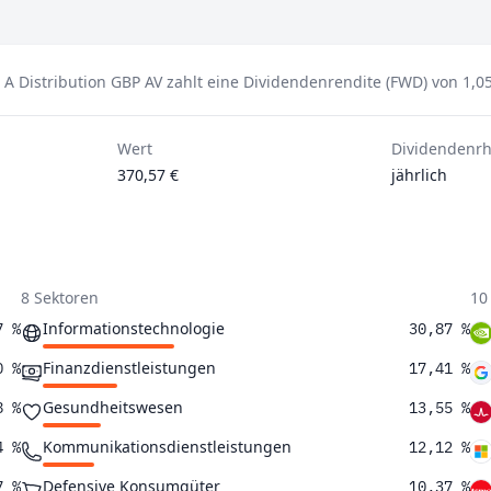
 A Distribution GBP AV zahlt eine Dividendenrendite (FWD) von 1,0
Wert
Dividendenr
370,57 €
jährlich
8 Sektoren
10
Informationstechnologie
7 %
30,87 %
Finanzdienstleistungen
0 %
17,41 %
Gesundheitswesen
8 %
13,55 %
Kommunikationsdienstleistungen
4 %
12,12 %
Defensive Konsumgüter
7 %
10,37 %