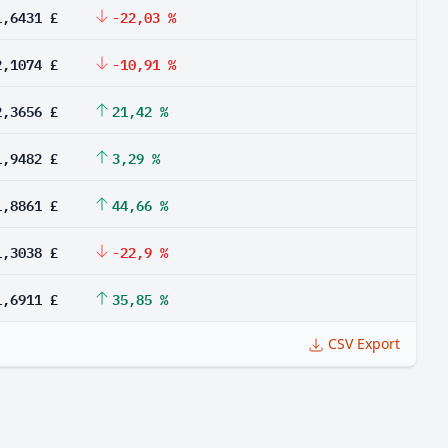
1,6431 £
-22,03 %
2,1074 £
-10,91 %
2,3656 £
21,42 %
1,9482 £
3,29 %
1,8861 £
44,66 %
1,3038 £
-22,9 %
1,6911 £
35,85 %
CSV Export