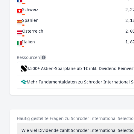
Schweiz
2,2
Spanien
2,1
Österreich
2,0
Italien
1,6
Deutschland
1,6
Ressourcen
Südkorea
1,2
4.500+ Aktien-Sparpläne ab 1€
inkl. Dividend Reinve
China
1,2
Mehr Fundamentaldaten zu Schroder International Sel
Niederlande
1,1
Portugal
1,1
Sonderverwaltungsregion Hongkong
1,0
Singapur
0,9
Häufig gestellte Fragen zu Schroder International Selecti
Wie viel Dividende zahlt Schroder International Selecti