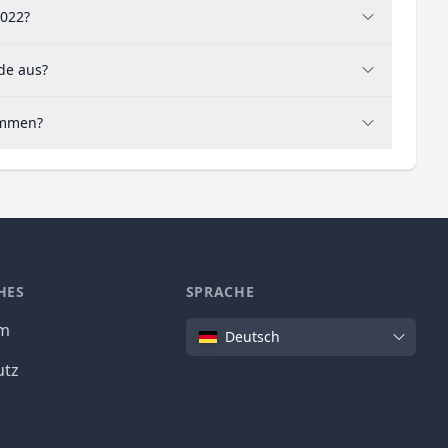
2022?
de aus?
sammen?
HES
SPRACHE
Sprache
um
Deutsch
utz