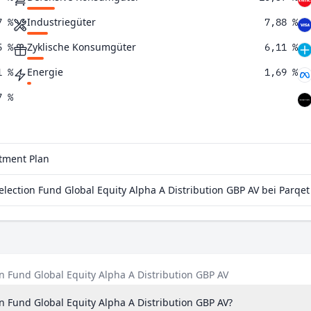
Industriegüter
7 %
7,88 %
Zyklische Konsumgüter
5 %
6,11 %
Energie
1 %
1,69 %
7 %
5 %
9 %
stment Plan
4 %
ection Fund Global Equity Alpha A Distribution GBP AV bei Parqet
3 %
0 %
6 %
6 %
on Fund Global Equity Alpha A Distribution GBP AV
on Fund Global Equity Alpha A Distribution GBP AV?