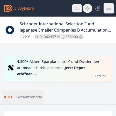
DivvyDiary
DE
Schroder International Selection Fund
Japanese Smaller Companies B Accumulation
JPY
1,22 €
LU0106243719
933400
4.500+ Aktien-Sparpläne ab 1€ und Dividenden
automatisch reinvestieren.
Jetzt Depot
eröffnen
→
Anzeige
Kurs
Gesamtrendite