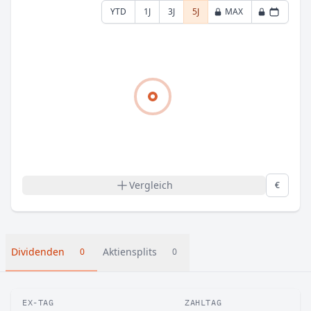
YTD
1J
3J
5J
MAX
Vergleich
€
Dividenden
Aktiensplits
0
0
EX-TAG
ZAHLTAG