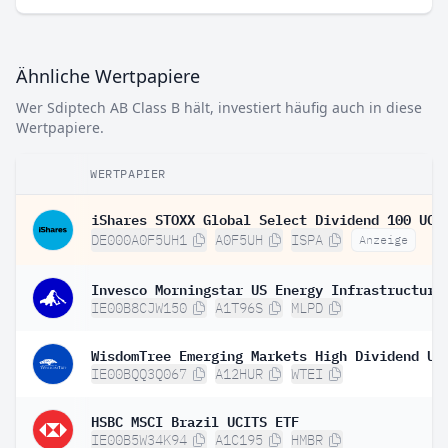
Ähnliche Wertpapiere
Wer Sdiptech AB Class B hält, investiert häufig auch in diese
Wertpapiere.
WERTPAPIER
DE000A0F5UH1
A0F5UH
ISPA
Anzeige
IE00B8CJW150
A1T96S
MLPD
IE00BQQ3Q067
A12HUR
WTEI
HSBC MSCI Brazil UCITS ETF
IE00B5W34K94
A1C195
HMBR