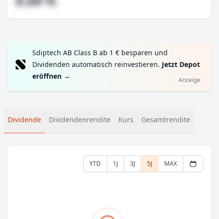
#,## %
Sdiptech AB Class B ab 1 € besparen und
Dividenden automatisch reinvestieren.
Jetzt Depot
eröffnen
→
Anzeige
Dividende
Dividendenrendite
Kurs
Gesamtrendite
YTD
1J
3J
5J
MAX