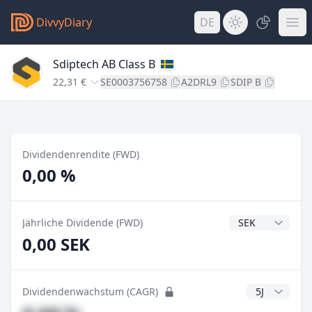
DivvyDiary
DE
Sdiptech AB Class B
22,31 €
SE0003756758
A2DRL9
SDIP B
Dividendenrendite (FWD)
0,00 %
Dividendenwähr
Jährliche Dividende (FWD)
0,00 SEK
CAGR Jahre
Dividendenwachstum (CAGR)