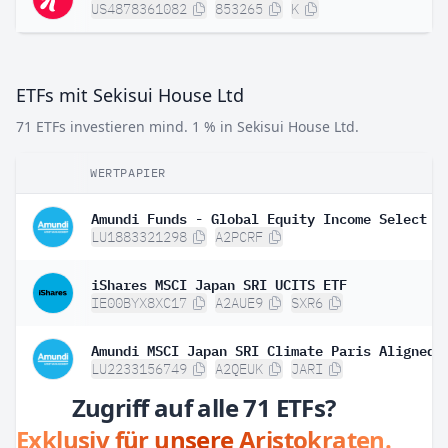
US4878361082
853265
K
ETFs mit Sekisui House Ltd
71 ETFs investieren mind. 1 % in Sekisui House Ltd.
WERTPAPIER
LU1883321298
A2PCRF
iShares MSCI Japan SRI UCITS ETF
IE00BYX8XC17
A2AUE9
SXR6
LU2233156749
A2QEUK
JARI
Zugriff auf alle 71 ETFs?
Exklusiv für unsere Aristokraten.