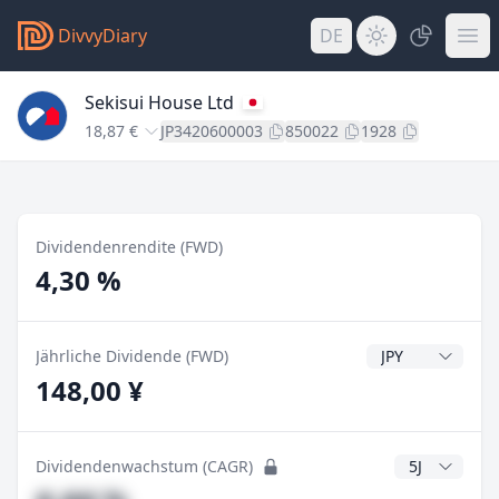
DivvyDiary
DE
Sekisui House Ltd
18,87 €
JP3420600003
850022
1928
Dividendenrendite (FWD)
4,30 %
Dividendenwähr
Jährliche Dividende (FWD)
148,00 ¥
CAGR Jahre
Dividendenwachstum (CAGR)