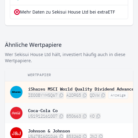
Mehr Daten zu Sekisui House Ltd bei extraETF
Ähnliche Wertpapiere
Wer Sekisui House Ltd hält, investiert häufig auch in diese
Wertpapiere.
WERTPAPIER
IE00BYYHSQ67
A2DRG5
QDVW
Anzeige
Coca-Cola Co
US1912161007
850663
KO
Johnson & Johnson
US4781601046
853260
JNJ