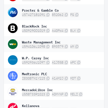
Procter & Gamble Co
US7427181091
852062
PG
BlackRock Inc
US09290D1019
A40PW4
BLK
Waste Management Inc
US94106L1098
893579
WM
W.P. Carey Inc
US92936U1097
A1J5SB
WPC
Medtronic PLC
IE00BTN1Y115
A14M2J
MDT
MercadoLibre Inc
US58733R1023
A0MYNP
MELI
Kellanova