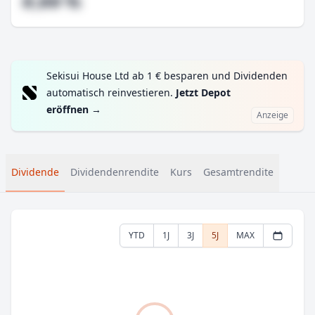
#,## %
Sekisui House Ltd ab 1 € besparen und Dividenden
automatisch reinvestieren.
Jetzt Depot
eröffnen
→
Anzeige
Dividende
Dividendenrendite
Kurs
Gesamtrendite
YTD
1J
3J
5J
MAX