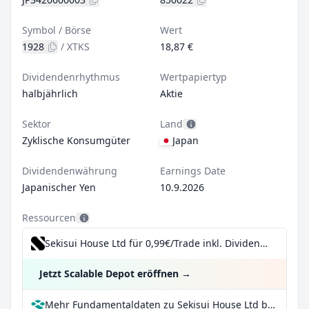
Symbol / Börse
Wert
1928
/
XTKS
18,87 €
Dividendenrhythmus
Wertpapiertyp
halbjährlich
Aktie
Sektor
Land
Zyklische Konsumgüter
Japan
Dividendenwährung
Earnings Date
Japanischer Yen
10.9.2026
Ressourcen
Sekisui House Ltd für 0,99€/Trade inkl. Dividend Reinvestment Plan
Jetzt Scalable Depot eröffnen
→
Mehr Fundamentaldaten zu Sekisui House Ltd bei Parqet