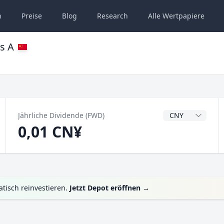
n
Preise
Blog
Research
Alle
Wertpapiere
s A
Dividendenwähru
Jährliche Dividende (FWD)
0,01 CN¥
tisch reinvestieren.
Jetzt Depot eröffnen
→