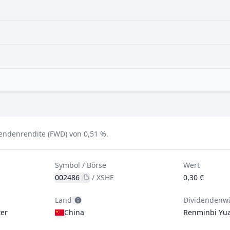
dendenrendite (FWD) von 0,51 %.
Symbol / Börse
Wert
002486
/
XSHE
0,30 €
Land
Dividendenw
er
China
Renminbi Yu