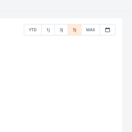
YTD
1J
3J
5J
MAX