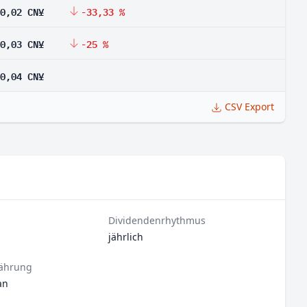
0,02 CN¥
-33,33 %
0,03 CN¥
-25 %
0,04 CN¥
CSV Export
Dividendenrhythmus
jährlich
ährung
an