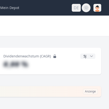
DE
Mein
Depot
ng
CAGR Jahre
Dividendenwachstum (CAGR)
#,## %
Anzeige