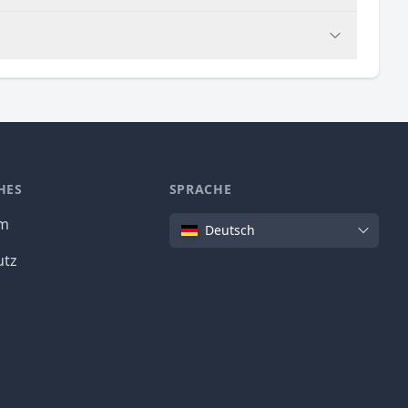
HES
SPRACHE
Sprache
um
Deutsch
utz