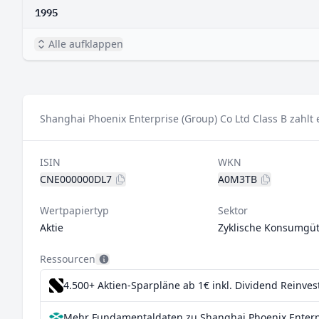
1995
Alle aufklappen
Shanghai Phoenix Enterprise (Group) Co Ltd Class B zahlt
ISIN
WKN
CNE000000DL7
A0M3TB
Wertpapiertyp
Sektor
Aktie
Zyklische Konsumgüt
Ressourcen
4.500+ Aktien-Sparpläne ab 1€
inkl. Dividend Reinve
Mehr Fundamentaldaten zu Shanghai Phoenix Enterpri