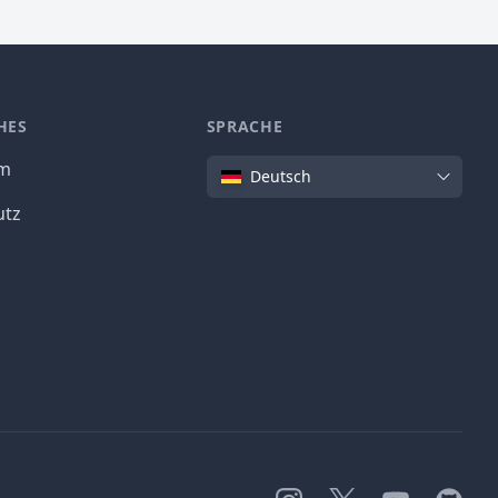
HES
SPRACHE
Sprache
um
Deutsch
utz