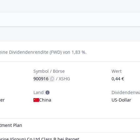
 eine Dividendenrendite (FWD) von 1,83 %.
Symbol / Börse
Wert
900916
/
XSHG
0,44 €
Land
Dividendenw
er
China
US-Dollar
stment Plan
se (Group) Co Ltd Class B bei Parqet