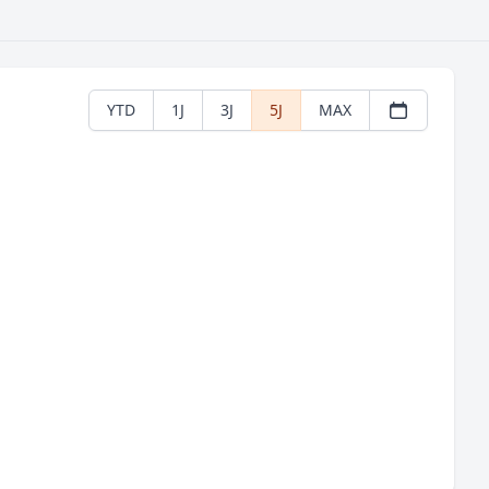
YTD
1J
3J
5J
MAX