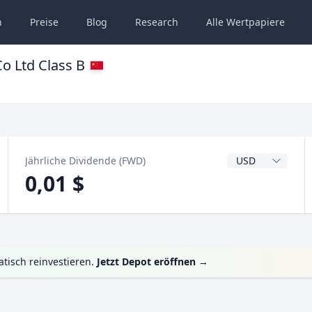
n
Preise
Blog
Research
Alle
Wertpapiere
o Ltd Class B
Dividendenwähru
Jährliche Dividende (FWD)
0,01 $
tisch reinvestieren.
Jetzt Depot eröffnen
→