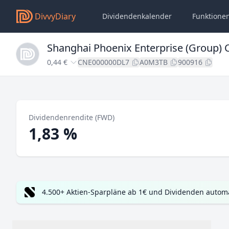
DivvyDiary
Dividendenkalender
Funktione
Shanghai Phoenix Enterprise (Group) C
0,44 €
CNE000000DL7
A0M3TB
900916
Dividendenrendite (FWD)
1,83 %
4.500+ Aktien-Sparpläne ab 1€ und Dividenden automa