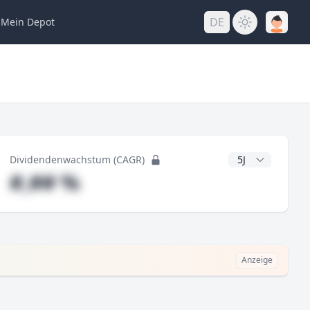
DE
Mein
Depot
ng
CAGR Jahre
Dividendenwachstum (CAGR)
#,## %
Anzeige