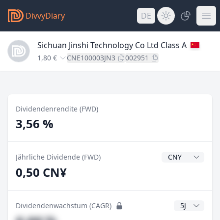
DivvyDiary
DE
Sichuan Jinshi Technology Co Ltd Class A
1,80 €
CNE100003JN3
002951
Dividendenrendite (FWD)
3,56 %
Dividendenwähr
Jährliche Dividende (FWD)
0,50 CN¥
CAGR Jahre
Dividendenwachstum (CAGR)