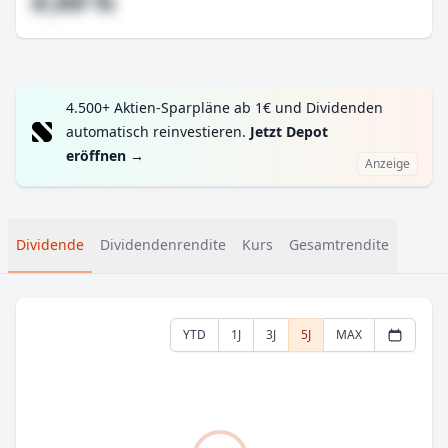
#,## %
4.500+ Aktien-Sparpläne ab 1€ und Dividenden
automatisch reinvestieren.
Jetzt Depot
eröffnen
→
Anzeige
Dividende
Dividendenrendite
Kurs
Gesamtrendite
YTD
1J
3J
5J
MAX