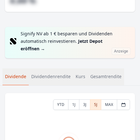
#,## %
Signify NV ab 1 € besparen und Dividenden
automatisch reinvestieren.
Jetzt Depot
eröffnen
→
Anzeige
Dividende
Dividendenrendite
Kurs
Gesamtrendite
YTD
1J
3J
5J
MAX