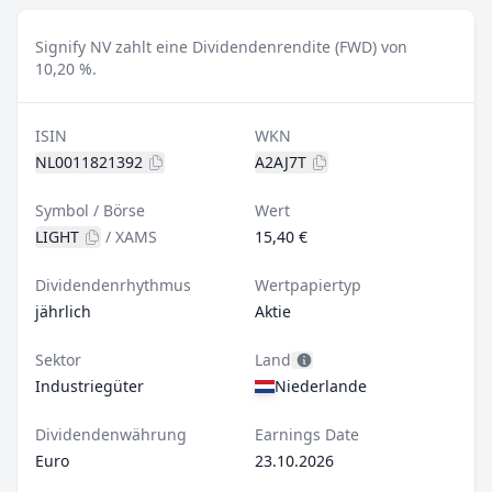
Signify NV zahlt eine Dividendenrendite (FWD) von
10,20 %.
ISIN
WKN
NL0011821392
A2AJ7T
Symbol / Börse
Wert
LIGHT
/
XAMS
15,40 €
Dividendenrhythmus
Wertpapiertyp
jährlich
Aktie
Sektor
Land
Industriegüter
Niederlande
Dividendenwährung
Earnings Date
Euro
23.10.2026