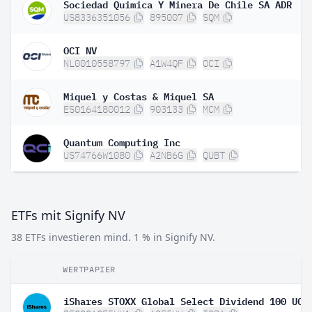
Sociedad Quimica Y Minera De Chile SA ADR
US8336351056
895007
SQM
OCI NV
NL0010558797
A1W4QF
OCI
Miquel y Costas & Miquel SA
ES0164180012
903133
MCM
Quantum Computing Inc
US74766W1080
A2NB6G
QUBT
ETFs mit Signify NV
38 ETFs investieren mind. 1 % in Signify NV.
WERTPAPIER