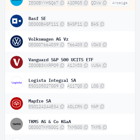
IE00BYYHSQ67
A2DRG5
QDVW
Anzeige
Basf SE
DE000BASF111
BASF11
BAS
Volkswagen AG Vz
DE0007664039
766403
VOW3
Vanguard S&P 500 UCITS ETF
IE00B3XXRP09
A1JX53
VUSA
Logista Integral SA
ES0105027009
A117Q0
LOG
Mapfre SA
ES0124244E34
A0LCRN
MAP
TKMS AG & Co KGaA
DE000TKMS001
TKMS00
TKMS