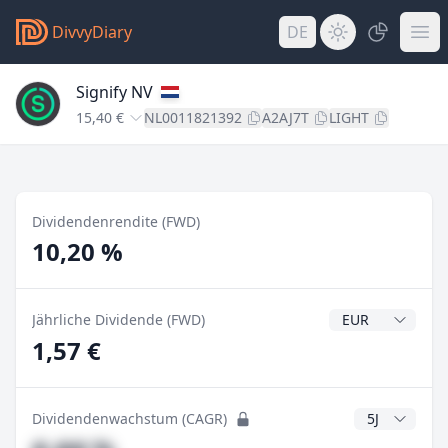
DivvyDiary
DE
Signify NV
15,40 €
NL0011821392
A2AJ7T
LIGHT
Dividendenrendite (FWD)
10,20 %
Dividendenwähr
Jährliche Dividende (FWD)
1,57 €
CAGR Jahre
Dividendenwachstum (CAGR)