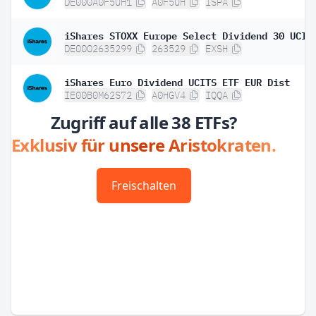
DE000A0F5UH1
A0F5UH
ISPA
DE0002635299
263529
EXSH
iShares Euro Dividend UCITS ETF EUR Dist
IE00B0M62S72
A0HGV4
IQQA
Zugriff auf alle 38 ETFs?
Exklusiv für unsere Aristokraten.
Freischalten